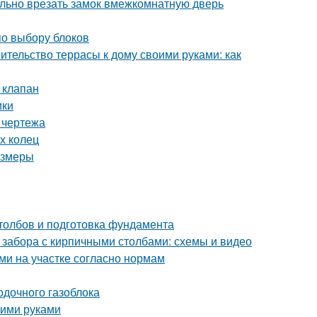
вильно врезать замок вмежкомнатную дверь
по выбору блоков
ительство террасы к дому своими руками: как
 клапан
ики
 чертежа
х колец
азмеры
столбов и подготовка фундамента
 забора с кирпичными столбами: схемы и видео
ми на участке согласно нормам
одочного газоблока
оими руками