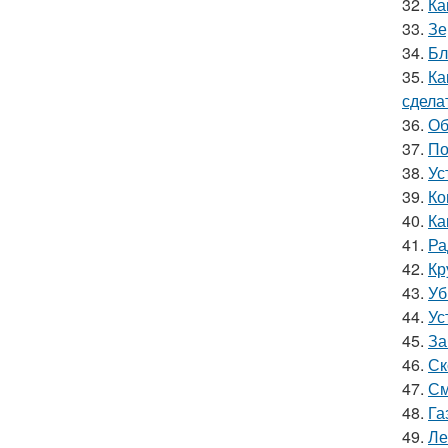
32.
Ка
33.
Зе
34.
Бл
35.
Ка
сдела
36.
Об
37.
По
38.
Ус
39.
Ко
40.
Ка
41.
Ра
42.
Кр
43.
Уб
44.
Ус
45.
За
46.
Ск
47.
См
48.
Га
49.
Ле