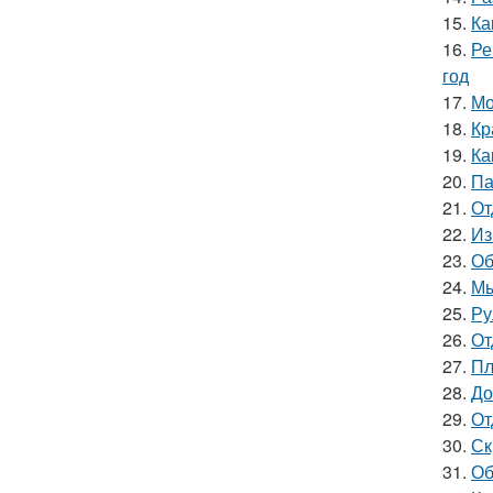
15.
Ка
16.
Ре
год
17.
Мо
18.
Кр
19.
Ка
20.
Па
21.
От
22.
Из
23.
Об
24.
Мы
25.
Ру
26.
От
27.
Пл
28.
До
29.
От
30.
Ск
31.
Об