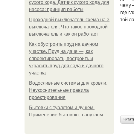
сухого хода. Датчик сухого хода для
чему 
насоса: принцип работы
где г
той л
Проходной выключатель схема на 3
выключателя. Что такое проходной
выключатель и как он работает
Как обустроить пруд на дачном
участке. Пруд на даче —, как
спроектировать, построить и
украсить пруд для сада и дачного
участка
Водосливные системы для кровли.
Неукоснительные правила
проектирования
Бытовки с туалетом и душем.
Применение бытовок с санузлом
читат