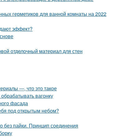
енных герметиков для ванной комнаты на 2022
й дают эффект?
основе
овой отделочный материал для стен
ериалы —, что это такое
 обрабатывать вагонку
ного фасада
себя под открытым небом?
но без пайки. Принцип соединения
борку