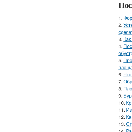
Пос
1.
Фор
2.
Уст
сдела
3.
Как
4.
Пос
обуст
5.
Про
площ
6.
Что
7.
Обр
8.
Пло
9.
Бур
10.
Кр
11.
Из
12.
Ка
13.
Ст
14.
Ра