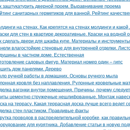
к заштукатурить дверной проем. Выравнивание проема
йтинг санитарных герметиков для ванной. Рейтинг качеств
лдинги на стенах. Как крепятся на стенах молдинги и како
аски для стен в квартире декоративные. Краски на водной 
к сделать двери для шкафа купе. Материалы и инструменты
нели влагостойкие стеновые для внутренней отделки. Лист
душины в частном доме. Естественная
готовление садовых фигур. Материал номер один – гипс
шить дом панелями. Дерево
ло ручной работы в домашних. Основы ручного мыла
лонная кровля без наплавления. Рулонные кровельные мат
делка вагонки внутри помещения. Причины, почему следует
иты цементно стружечные нешлифованные. Монтаж навес
ска на террасу. Какая террасная доска лучше всего ведет 
делка стен пластиком. Правдивые факты
рутка проводов в распределительной коробке, как правиль
орудование для курятника. Добавление статьи в новую под