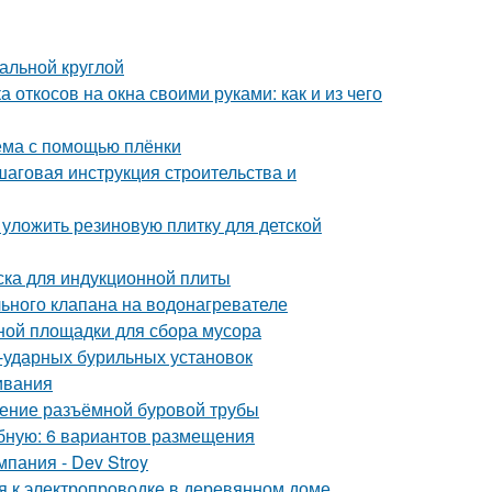
альной круглой
 откосов на окна своими руками: как и из чего
оёма с помощью плёнки
шаговая инструкция строительства и
 уложить резиновую плитку для детской
ска для индукционной плиты
ьного клапана на водонагревателе
ной площадки для сбора мусора
-ударных бурильных установок
ивания
жение разъёмной буровой трубы
обную: 6 вариантов размещения
пания - Dev Stroy
я к электропроводке в деревянном доме