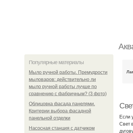
Акв
Популярные материалы
Ла
Мыло ручной работы. Премудрости
мыловаров: действительно ли
мыло ручной работы лучше по
сравнению с фабричным? (3 фото)
Облицовка фасада панелями.
Све
Критерии выбора фасадной
Если 
панельной отделки
Свет 
Насосная станция с датчиком
дугов