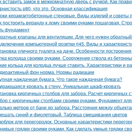
к вставить замок в межкомнатную дверь с ручкой. Как пра
рнистость р80, что это. Основная классификация
оки керамзитобетонные стеновые. Виды изделий и советы 
к построить веранду к дому своими руками пошаговая. Стро
ть фундамент
ратные клапаны для вентиляции. Для чего нужен обратный
дключение компьютерной розетки rj45. Виды и характерист
тановка уличного туалета на даче. Особенности построения
пка колодца своими руками. Сооружение ствола из бетонны
кие кольца для колодца лучше ставить. Характеристики и р
диоактивный фон норма. Нормы радиации
упная наждачная бумага. Что такое наждачная бумага?
ирающаяся кровать в стену. Уникальная шкаф-кровать
тановка кирпичных столбов для забора. Расчет кирпичных 
бор с кирпичными столбами своими руками. Фундамент для
олько метров от бани до забора. Расстояния между объекта
ешать синий и фиолетовый. Таблица смешивания цветов
зоблок для перегородок. Основные характеристики перегор
нивые грядки своими руками. Как сделать умные грядки св