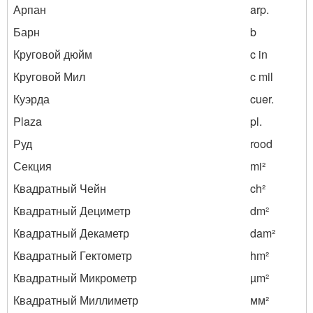
Арпан
arp.
Барн
b
Круговой дюйм
c in
Круговой Мил
c mil
Куэрда
cuer.
Plaza
pl.
Руд
rood
Секция
mi²
Квадратный Чейн
ch²
Квадратный Дециметр
dm²
Квадратный Декаметр
dam²
Квадратный Гектометр
hm²
Квадратный Микрометр
µm²
Квадратный Миллиметр
мм²