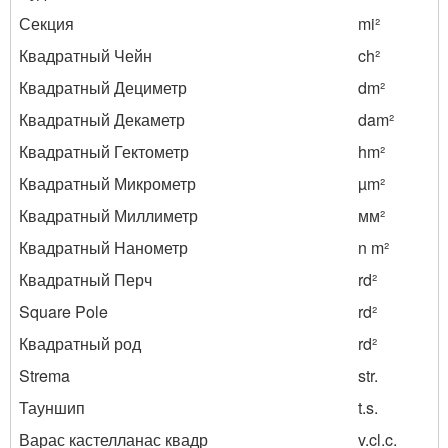
Секция
mi²
Квадратный Чейн
ch²
Квадратный Дециметр
dm²
Квадратный Декаметр
dam²
Квадратный Гектометр
hm²
Квадратный Микрометр
µm²
Квадратный Миллиметр
мм²
Квадратный Нанометр
n m²
Квадратный Перч
rd²
Square Pole
rd²
Квадратный род
rd²
Strema
str.
Тауншип
t.s.
Варас кастелланас квадр
v.cl.c.