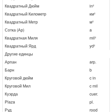
Квадратный Дюйм
in²
Квадратный Километр
км²
Квадратный Метр
м²
Сотка (Ар)
a
Квадратная Миля
mil²
Квадратный Ярд
yd²
Другие единцы
Арпан
arp.
Барн
b
Круговой дюйм
c in
Круговой Мил
c mil
Куэрда
cuer.
Plaza
pl.
Руд
rood