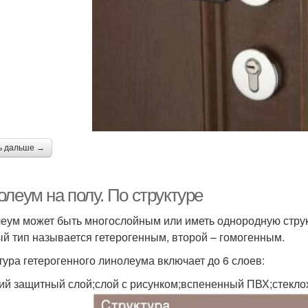
ь дальше →
леум на полу. По структуре
еум может быть многослойным или иметь однородную структу
й тип называется гетерогенным, второй – гомогенным.
тура гетерогенного линолеума включает до 6 слоев:
ий защитный слой;слой с рисунком;вспененный ПВХ;стекло