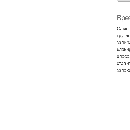
Вре
Самый
кругл
запир
блоки
опаса
стави
запах