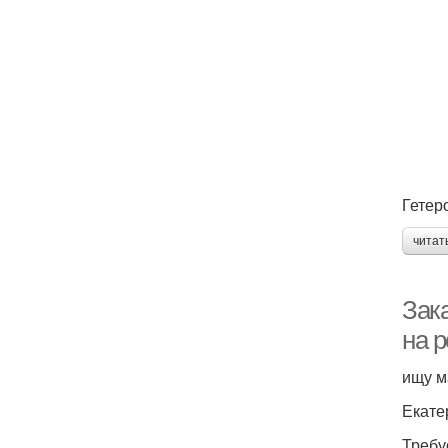
Гетер
читат
Зак
на 
ищу м
Екате
Требу