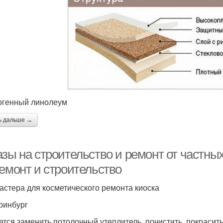
огенный линолеум
ь дальше →
азы на строительство и ремонт от частны
ремонт и строительство
астера для косметического ремонта киоска
ринбург
ется заменить потолочный утеплитель, почистить, покрасит