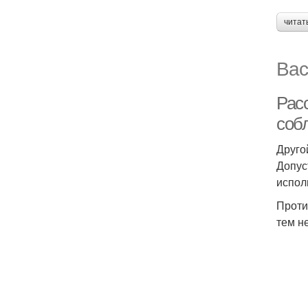
читат
Вас
Рас
соб
Друго
Допус
испол
Проти
тем н