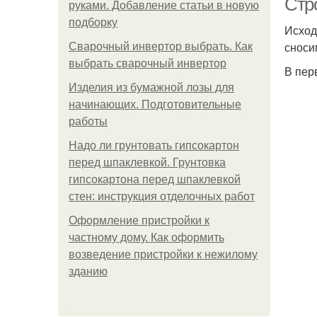
Стр
руками. Добавление статьи в новую
подборку
Исходя
сноси
Сварочный инвертор выбрать. Как
выбрать сварочный инвертор
В пер
Изделия из бумажной лозы для
начинающих. Подготовительные
работы
Надо ли грунтовать гипсокартон
перед шпаклевкой. Грунтовка
гипсокартона перед шпаклевкой
стен: инструкция отделочных работ
Оформление пристройки к
частному дому. Как оформить
возведение пристройки к нежилому
зданию