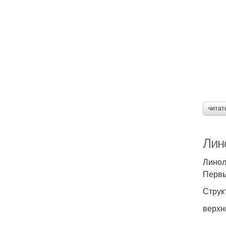
читат
Лино
Линол
Первы
Струк
верхн