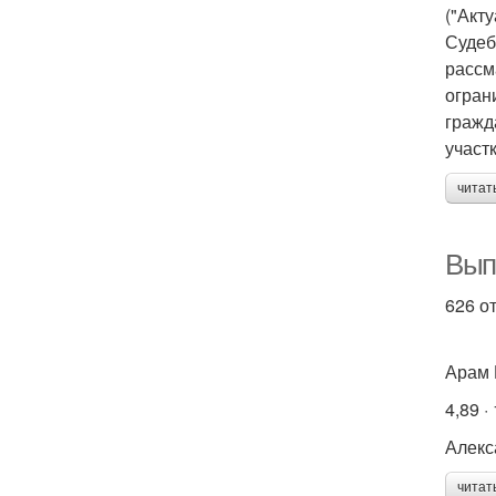
("Акт
Судеб
рассм
огран
гражд
участк
читат
Вып
626 о
Арам 
4,89 ·
Алекс
читат