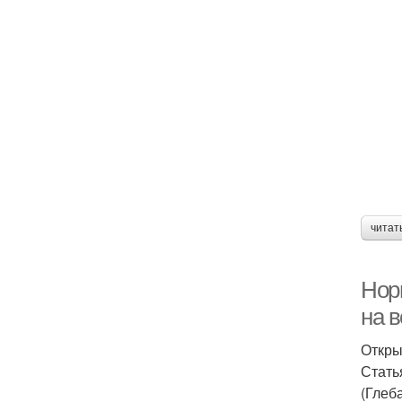
читат
Норм
на в
Откры
Стать
(Глеба