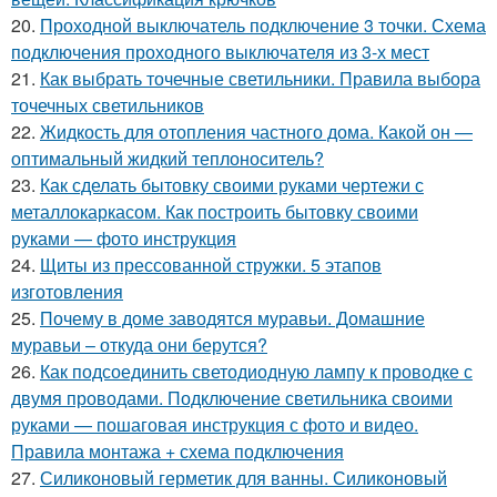
20.
Проходной выключатель подключение 3 точки. Схема
подключения проходного выключателя из 3-х мест
21.
Как выбрать точечные светильники. Правила выбора
точечных светильников
22.
Жидкость для отопления частного дома. Какой он —
оптимальный жидкий теплоноситель?
23.
Как сделать бытовку своими руками чертежи с
металлокаркасом. Как построить бытовку своими
руками — фото инструкция
24.
Щиты из прессованной стружки. 5 этапов
изготовления
25.
Почему в доме заводятся муравьи. Домашние
муравьи – откуда они берутся?
26.
Как подсоединить светодиодную лампу к проводке с
двумя проводами. Подключение светильника своими
руками — пошаговая инструкция с фото и видео.
Правила монтажа + схема подключения
27.
Силиконовый герметик для ванны. Силиконовый