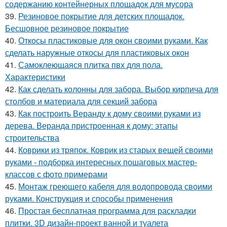
содержанию контейнерных площадок для мусора
39.
Резиновое покрытие для детских площадок.
Бесшовное резиновое покрытие
40.
Откосы пластиковые для окон своими руками. Как
сделать наружные откосы для пластиковых окон
41.
Самоклеющаяся плитка пвх для пола.
Характеристики
42.
Как сделать колонны для забора. Выбор кирпича для
столбов и материала для секций забора
43.
Как построить Веранду к дому своими руками из
дерева. Веранда пристроенная к дому: этапы
строительства
44.
Коврики из тряпок. Коврик из старых вещей своими
руками - подборка интересных пошаговых мастер-
классов с фото примерами
45.
Монтаж греющего кабеля для водопровода своими
руками. Конструкция и способы применения
46.
Простая бесплатная программа для раскладки
плитки. 3D дизайн-проект ванной и туалета