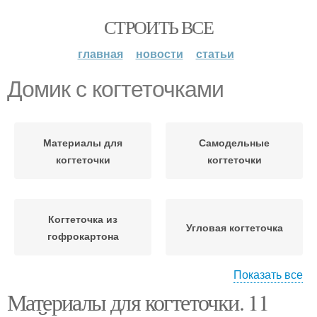
СТРОИТЬ ВСЕ
главная
новости
статьи
Домик с когтеточками
Материалы для
Самодельные
когтеточки
когтеточки
Когтеточка из
Угловая когтеточка
гофрокартона
Показать все
Материалы для когтеточки. 11
Ковролин для
Когтеточки из
когтеточки
ковролина