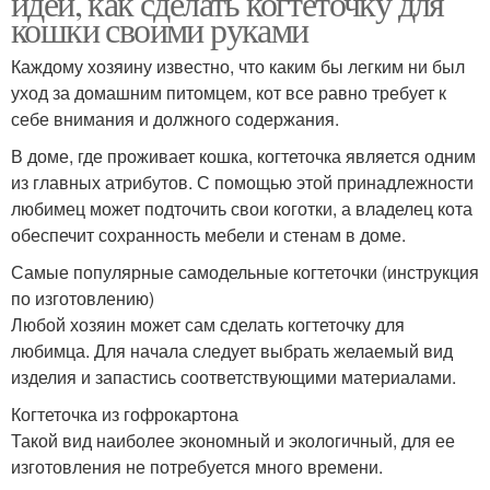
идей, как сделать когтеточку для
кошки своими руками
Каждому хозяину известно, что каким бы легким ни был
уход за домашним питомцем, кот все равно требует к
Когтеточка на стене
Кошачий домик
себе внимания и должного содержания.
В доме, где проживает кошка, когтеточка является одним
из главных атрибутов. С помощью этой принадлежности
Материал для
любимец может подточить свои коготки, а владелец кота
Мех для когтеточки
когтеточки
обеспечит сохранность мебели и стенам в доме.
Самые популярные самодельные когтеточки (инструкция
по изготовлению)
Заготовки для
Любой хозяин может сам сделать когтеточку для
Домик для кошки
когтеточки
любимца. Для начала следует выбрать желаемый вид
изделия и запастись соответствующими материалами.
Когтеточка из гофрокартона
Такой вид наиболее экономный и экологичный, для ее
Труба для когтеточки
изготовления не потребуется много времени.