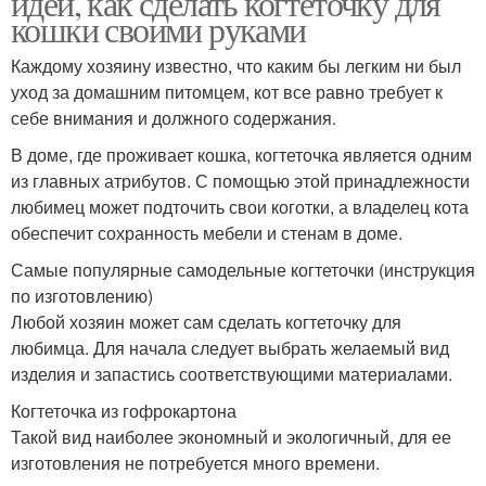
идей, как сделать когтеточку для
кошки своими руками
Каждому хозяину известно, что каким бы легким ни был
уход за домашним питомцем, кот все равно требует к
Домик с когтеточками
Мех для когтеточки
себе внимания и должного содержания.
В доме, где проживает кошка, когтеточка является одним
из главных атрибутов. С помощью этой принадлежности
Материал для
Заготовки для
любимец может подточить свои коготки, а владелец кота
когтеточки
когтеточки
обеспечит сохранность мебели и стенам в доме.
Самые популярные самодельные когтеточки (инструкция
по изготовлению)
Любой хозяин может сам сделать когтеточку для
Труба для когтеточки
любимца. Для начала следует выбрать желаемый вид
изделия и запастись соответствующими материалами.
Когтеточка из гофрокартона
Такой вид наиболее экономный и экологичный, для ее
изготовления не потребуется много времени.