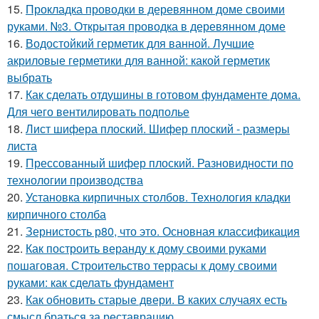
15.
Прокладка проводки в деревянном доме своими
руками. №3. Открытая проводка в деревянном доме
16.
Водостойкий герметик для ванной. Лучшие
акриловые герметики для ванной: какой герметик
выбрать
17.
Как сделать отдушины в готовом фундаменте дома.
Для чего вентилировать подполье
18.
Лист шифера плоский. Шифер плоский - размеры
листа
19.
Прессованный шифер плоский. Разновидности по
технологии производства
20.
Установка кирпичных столбов. Технология кладки
кирпичного столба
21.
Зернистость р80, что это. Основная классификация
22.
Как построить веранду к дому своими руками
пошаговая. Строительство террасы к дому своими
руками: как сделать фундамент
23.
Как обновить старые двери. В каких случаях есть
смысл браться за реставрацию