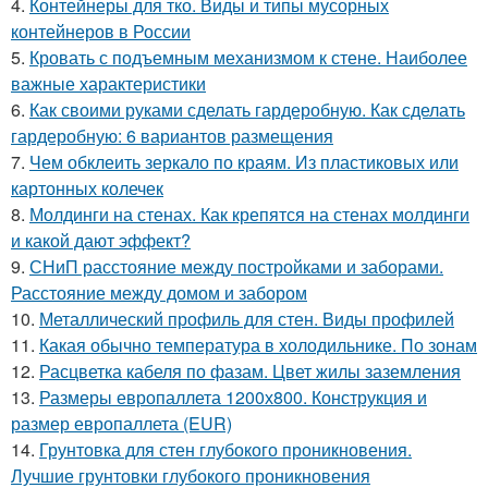
4.
Контейнеры для тко. Виды и типы мусорных
контейнеров в России
5.
Кровать с подъемным механизмом к стене. Наиболее
важные характеристики
6.
Как своими руками сделать гардеробную. Как сделать
гардеробную: 6 вариантов размещения
7.
Чем обклеить зеркало по краям. Из пластиковых или
картонных колечек
8.
Молдинги на стенах. Как крепятся на стенах молдинги
и какой дают эффект?
9.
СНиП расстояние между постройками и заборами.
Расстояние между домом и забором
10.
Металлический профиль для стен. Виды профилей
11.
Какая обычно температура в холодильнике. По зонам
12.
Расцветка кабеля по фазам. Цвет жилы заземления
13.
Размеры европаллета 1200х800. Конструкция и
размер европаллета (EUR)
14.
Грунтовка для стен глубокого проникновения.
Лучшие грунтовки глубокого проникновения