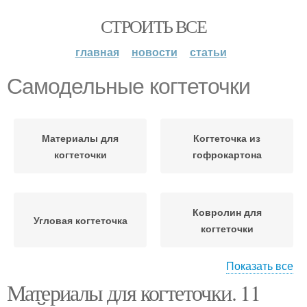
СТРОИТЬ ВСЕ
главная
новости
статьи
Самодельные когтеточки
Материалы для
Когтеточка из
когтеточки
гофрокартона
Ковролин для
Угловая когтеточка
когтеточки
Показать все
Материалы для когтеточки. 11
Когтеточки из
Когтеточка на стене
ковролина