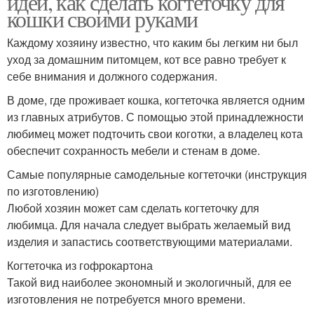
идей, как сделать когтеточку для
кошки своими руками
Каждому хозяину известно, что каким бы легким ни был
уход за домашним питомцем, кот все равно требует к
Домик с когтеточками
Мех для когтеточки
себе внимания и должного содержания.
В доме, где проживает кошка, когтеточка является одним
из главных атрибутов. С помощью этой принадлежности
Материал для
Заготовки для
любимец может подточить свои коготки, а владелец кота
когтеточки
когтеточки
обеспечит сохранность мебели и стенам в доме.
Самые популярные самодельные когтеточки (инструкция
по изготовлению)
Любой хозяин может сам сделать когтеточку для
Труба для когтеточки
любимца. Для начала следует выбрать желаемый вид
изделия и запастись соответствующими материалами.
Когтеточка из гофрокартона
Такой вид наиболее экономный и экологичный, для ее
изготовления не потребуется много времени.