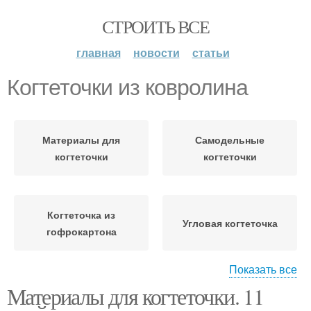
СТРОИТЬ ВСЕ
главная
новости
статьи
Когтеточки из ковролина
Материалы для
Самодельные
когтеточки
когтеточки
Когтеточка из
Угловая когтеточка
гофрокартона
Показать все
Материалы для когтеточки. 11
Ковролин для
Когтеточка на стене
когтеточки