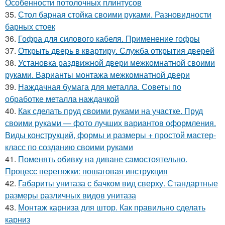
Особенности потолочных плинтусов
35.
Стол барная стойка своими руками. Разновидности
барных стоек
36.
Гофра для силового кабеля. Применение гофры
37.
Открыть дверь в квартиру. Служба открытия дверей
38.
Установка раздвижной двери межкомнатной своими
руками. Варианты монтажа межкомнатной двери
39.
Наждачная бумага для металла. Советы по
обработке металла наждачкой
40.
Как сделать пруд своими руками на участке. Пруд
своими руками — фото лучших вариантов оформления.
Виды конструкций, формы и размеры + простой мастер-
класс по созданию своими руками
41.
Поменять обивку на диване самостоятельно.
Процесс перетяжки: пошаговая инструкция
42.
Габариты унитаза с бачком вид сверху. Стандартные
размеры различных видов унитаза
43.
Монтаж карниза для штор. Как правильно сделать
карниз