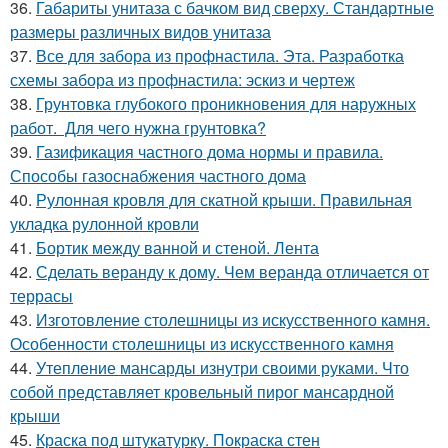
36.
Габариты унитаза с бачком вид сверху. Стандартные
размеры различных видов унитаза
37.
Все для забора из профнастила. Эта. Разработка
схемы забора из профнастила: эскиз и чертеж
38.
Грунтовка глубокого проникновения для наружных
работ. Для чего нужна грунтовка?
39.
Газификация частного дома нормы и правила.
Способы газоснабжения частного дома
40.
Рулонная кровля для скатной крыши. Правильная
укладка рулонной кровли
41.
Бортик между ванной и стеной. Лента
42.
Сделать веранду к дому. Чем веранда отличается от
террасы
43.
Изготовление столешницы из искусственного камня.
Особенности столешницы из искусственного камня
44.
Утепление мансарды изнутри своими руками. Что
собой представляет кровельный пирог мансардной
крыши
45.
Краска под штукатурку. Покраска стен