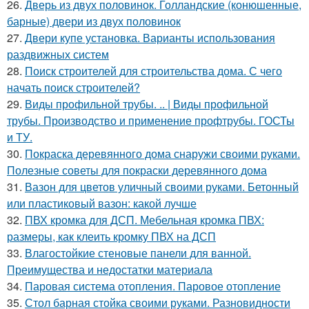
26.
Дверь из двух половинок. Голландские (конюшенные,
барные) двери из двух половинок
27.
Двери купе установка. Варианты использования
раздвижных систем
28.
Поиск строителей для строительства дома. С чего
начать поиск строителей?
29.
Виды профильной трубы. .. | Виды профильной
трубы. Производство и применение профтрубы. ГОСТы
и ТУ.
30.
Покраска деревянного дома снаружи своими руками.
Полезные советы для покраски деревянного дома
31.
Вазон для цветов уличный своими руками. Бетонный
или пластиковый вазон: какой лучше
32.
ПВХ кромка для ДСП. Мебельная кромка ПВХ:
размеры, как клеить кромку ПВХ на ДСП
33.
Влагостойкие стеновые панели для ванной.
Преимущества и недостатки материала
34.
Паровая система отопления. Паровое отопление
35.
Стол барная стойка своими руками. Разновидности