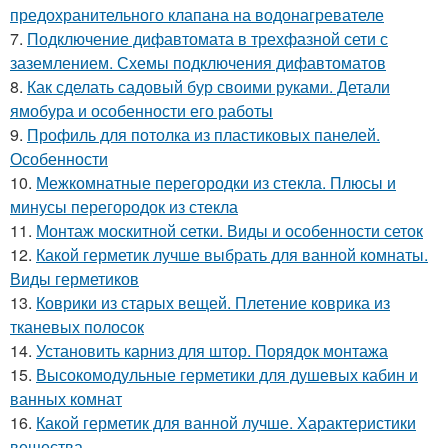
предохранительного клапана на водонагревателе
7.
Подключение дифавтомата в трехфазной сети с
заземлением. Схемы подключения дифавтоматов
8.
Как сделать садовый бур своими руками. Детали
ямобура и особенности его работы
9.
Профиль для потолка из пластиковых панелей.
Особенности
10.
Межкомнатные перегородки из стекла. Плюсы и
минусы перегородок из стекла
11.
Монтаж москитной сетки. Виды и особенности сеток
12.
Какой герметик лучше выбрать для ванной комнаты.
Виды герметиков
13.
Коврики из старых вещей. Плетение коврика из
тканевых полосок
14.
Установить карниз для штор. Порядок монтажа
15.
Высокомодульные герметики для душевых кабин и
ванных комнат
16.
Какой герметик для ванной лучше. Характеристики
вещества