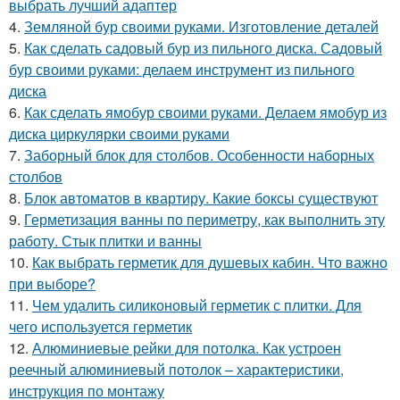
выбрать лучший адаптер
4.
Земляной бур своими руками. Изготовление деталей
5.
Как сделать садовый бур из пильного диска. Садовый
бур своими руками: делаем инструмент из пильного
диска
6.
Как сделать ямобур своими руками. Делаем ямобур из
диска циркулярки своими руками
7.
Заборный блок для столбов. Особенности наборных
столбов
8.
Блок автоматов в квартиру. Какие боксы существуют
9.
Герметизация ванны по периметру, как выполнить эту
работу. Стык плитки и ванны
10.
Как выбрать герметик для душевых кабин. Что важно
при выборе?
11.
Чем удалить силиконовый герметик с плитки. Для
чего используется герметик
12.
Алюминиевые рейки для потолка. Как устроен
реечный алюминиевый потолок – характеристики,
инструкция по монтажу