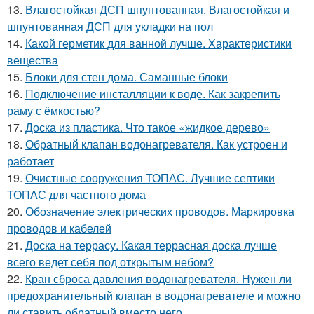
13.
Влагостойкая ДСП шпунтованная. Влагостойкая и
шпунтованная ДСП для укладки на пол
14.
Какой герметик для ванной лучше. Характеристики
вещества
15.
Блоки для стен дома. Саманные блоки
16.
Подключение инсталляции к воде. Как закрепить
раму с ёмкостью?
17.
Доска из пластика. Что такое «жидкое дерево»
18.
Обратный клапан водонагревателя. Как устроен и
работает
19.
Очистные сооружения ТОПАС. Лучшие септики
ТОПАС для частного дома
20.
Обозначение электрических проводов. Маркировка
проводов и кабелей
21.
Доска на террасу. Какая террасная доска лучше
всего ведет себя под открытым небом?
22.
Кран сброса давления водонагревателя. Нужен ли
предохранительный клапан в водонагревателе и можно
ли ставить обратный вместо него