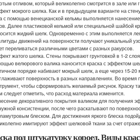
отым отливом, который великолепно смотрится в зале или г
ект мокрого шелка. Как и в предыдущем варианте на стену 
а с помощью венецианской кельмы выполняется нанесение 
ов. Далее пластиковой кельмой или специальной шайбой к
осится жидкий шелк. Одновременно с этим выполняется лег
литуды движений на поверхности получают уникальный узор
ет переливаться различными цветами с разных ракурсов.
ект жатого шелка. Стены покрывают грунтовкой в 1-2 слоя
ощью велюрового валика наносится краска с эффектом шелк
тичном порядке набивают мокрый шелк, а еще через 15-20
глаживают поверхность в разных направлениях. Во время 
трумент, чтобы сформировать желаемый рисунок. Краску т
м следует отметить, что расход материала изменится.
есение декоративного покрытия валиком для получения эф
нужной консистенции, после чего раскатывают по поверхно
ламутровым блеском. Для достижения яркого блеска подойд
иколепно имитируют эффект шелковой ткани за счет отраже
ска под штукатурку короед. Виды крас