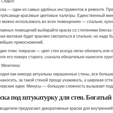
 Седых:
ска — один из самых удобных инструментов в ремонте. Пр
отрясающе красивые цветовые палитры. Единственный мин
у можно использовать во всех помещениях — спальне, кухн
лажных помещений выбирайте краску со степенями блеска о
кая матовая будет красиво смотреться в спальне, но надо 
лейших прикосновений.
дин плюс покраски — цвет стен всегда легко обновить или 
ите его поверх старого, сначала обязательно нанесите грунт
 Мизотина:
одня как никогда актуальны окрашенные стены, все больше
 наносить, за такой стеной проще ухаживать, а широкая от
нерские идеи. Минусы — большую сложность вызывает подг
ска под штукатурку для стен. Богатый
водители предлагают декоративные краски для внутренней