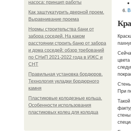
насоса: принцип работы
В
Как заштукатурить дверной проем.
Выравнивание проема
Кра
Нормы строительства бани от
Краск
забора соседей. На каком
пахну
расстоянии строить баню от забора
и дома соседей: обзор требований
Сейча
по СНиП 2021-2022 года в ИЖС и
цвета
СНТ
следу
покра
Правильная установка бордюров.
Технология укладки бордюрного
Стены
камня
При п
Пластиковые колодезные кольца.
Такой
Особенности использования
факту
пластиковых колец для колодца
стены
специ