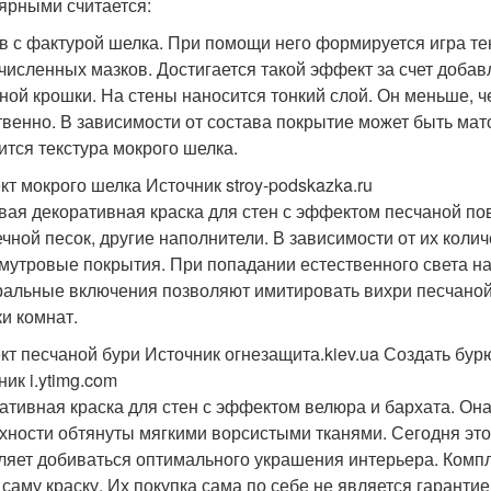
ярными считается:
в с фактурой шелка. При помощи него формируется игра те
численных мазков. Достигается такой эффект за счет добав
ной крошки. На стены наносится тонкий слой. Он меньше, ч
твенно. В зависимости от состава покрытие может быть ма
ится текстура мокрого шелка.
т мокрого шелка Источник stroy-podskazka.ru
вая декоративная краска для стен с эффектом песчаной пов
ечной песок, другие наполнители. В зависимости от их коли
мутровые покрытия. При попадании естественного света на 
альные включения позволяют имитировать вихри песчаной 
ки комнат.
т песчаной бури Источник огнезащита.kiev.ua
Создать бурю
ик i.ytimg.com
ативная краска для стен с эффектом велюра и бархата. Она 
хности обтянуты мягкими ворсистыми тканями. Сегодня эт
ляет добиваться оптимального украшения интерьера. Комп
 саму краску. Их покупка сама по себе не является гаранти