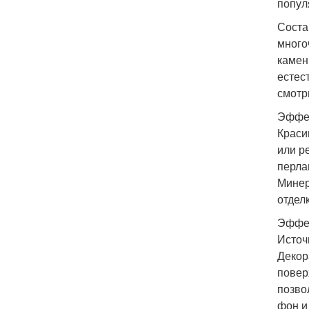
попул
Соста
много
камен
естес
смотр
Эффек
Краси
или р
перла
Минер
отдел
Эффек
Источн
Декор
повер
позво
фон и