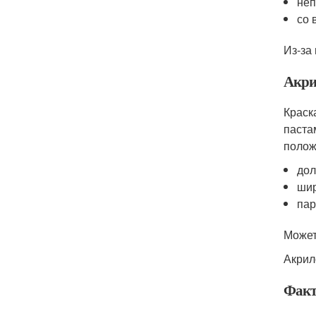
неп
со 
Из-за
Акри
Краск
паста
полож
дол
шир
пар
Может
Акрил
Факт