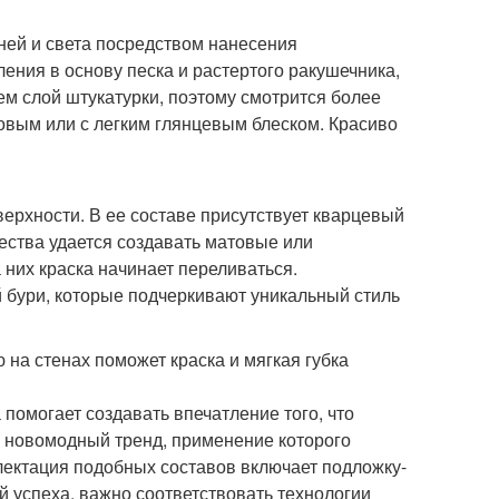
ней и света посредством нанесения
ления в основу песка и растертого ракушечника,
ем слой штукатурки, поэтому смотрится более
товым или с легким глянцевым блеском. Красиво
ерхности. В ее составе присутствует кварцевый
чества удается создавать матовые или
них краска начинает переливаться.
бури, которые подчеркивают уникальный стиль
 на стенах поможет краска и мягкая губка
помогает создавать впечатление того, что
о новомодный тренд, применение которого
лектация подобных составов включает подложку-
ей успеха, важно соответствовать технологии