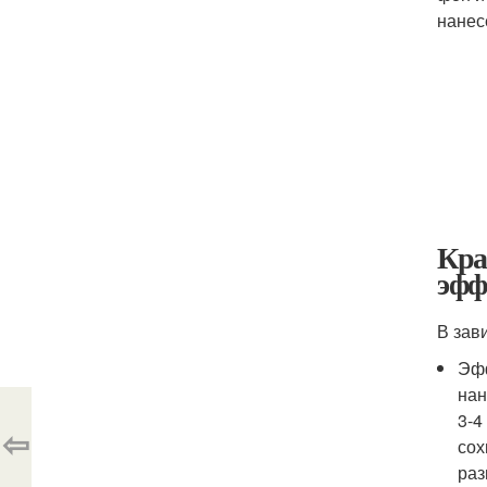
нанес
Кра
эфф
В зав
Эфф
нан
3-4
⇦
сох
раз