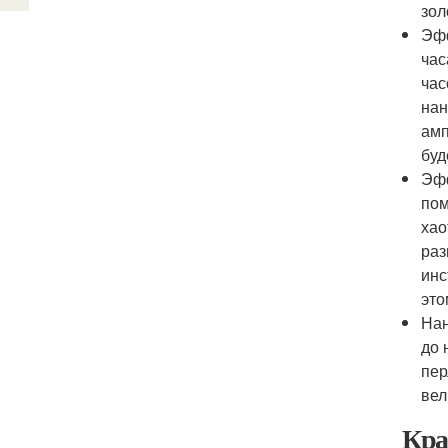
зол
Эфф
час
час
нан
амп
буд
Эфф
пом
хао
раз
инс
это
Нан
до 
пер
вел
Кра