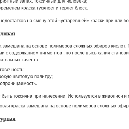
риятный запах, токсичный для человека;
временем краска тускнеет и теряет блеск.
 недостатков на смену этой «устаревшей» краски пришли б
ловая
а замешана на основе полимеров сложных эфиров кислот.
ми с содержанием пигментов , но после высыхания становит
ительных качеств:
говечность;
окую цветовую палитру;
опроницаемость.
 быть токсична при нанесении. Используется в живописи и
овая краска замешана на основе полимеров сложных эфир
урная