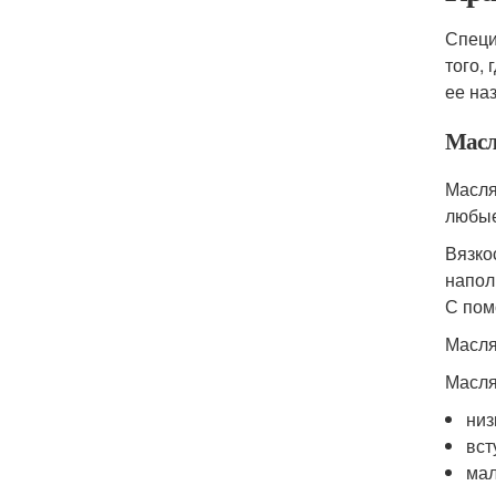
Специ
того,
ее на
Масл
Масля
любые
Вязко
напол
С пом
Масля
Масля
низ
вст
мал