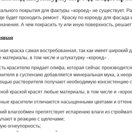
ального покрытия для фактуры «короед» не существует. Р
 где будет проходить ремонт . Краску по короеду для фасада
значения. А чем покрасить ту или иную поверхность, решае
яная
ная краска самая востребованная, так как имеет широкий д
 материалы, в том числе и штукатурку «короед» .
сть красителю придает олифа, которая сейчас производится
нителя в суспензию добавляется минеральная мука, а неор
ощью растворителя получают необходимую консистенцию с
ной краской красят любые материалы, в том числе и «коро
ные красители отличаются насыщенными цветами и оттенка
кий влагообмен препятствует испарению влаги из строймат
упают в реакцию с щелочами;
ую огнеупорность;