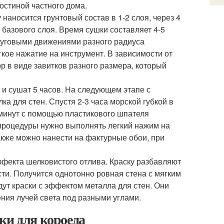
остиной частного дома.
наносится грунтовый состав в 1-2 слоя, через 4
базового слоя. Время сушки составляет 4-5
руговыми движениями разного радиуса
кое нажатие на инструмент. В зависимости от
 в виде завитков разного размера, который
 и сушат 5 часов. На следующем этапе с
а для стен. Спустя 2-3 часа морской губкой в
 минут с помощью пластикового шпателя
процедуры нужно выполнять легкий нажим на
акже можно нанести на фактурные обои, при
фекта шелковистого отлива. Краску разбавляют
сти. Получится однотонно ровная стена с мягким
ут краски с эффектом металла для стен. Они
ния лучей света под разными углами.
ки для короеда