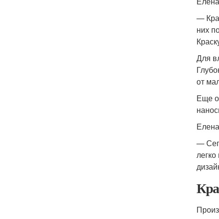
Елена
— Кра
них п
Краск
Для в
Глубо
от ма
Еще о
нанос
Елена
— Сег
легко
дизай
Кра
Произ