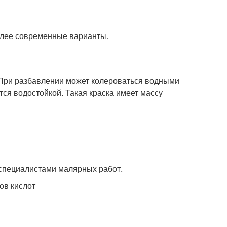
олее современные варианты.
 При разбавлении может колероваться водными
ся водостойкой. Такая краска имеет массу
 специалистами малярных работ.
ов кислот