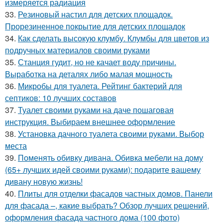
измеряется радиация
33.
Резиновый настил для детских площадок.
Прорезиненное покрытие для детских площадок
34.
Как сделать высокую клумбу. Клумбы для цветов из
подручных материалов своими руками
35.
Станция гудит, но не качает воду причины.
Выработка на деталях либо малая мощность
36.
Микробы для туалета. Рейтинг бактерий для
септиков: 10 лучших составов
37.
Туалет своими руками на даче пошаговая
инструкция. Выбираем внешнее оформление
38.
Установка дачного туалета своими руками. Выбор
места
39.
Поменять обивку дивана. Обивка мебели на дому
(65+ лучших идей своими руками): подарите вашему
дивану новую жизнь!
40.
Плиты для отделки фасадов частных домов. Панели
для фасада –, какие выбрать? Обзор лучших решений,
оформления фасада частного дома (100 фото)