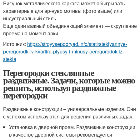
Рисунок металлического каркаса может обыгрывать
характерные для ар-нуво мотивы (фото выше) или
индустриальный стиль.
Еще один важный объединяющий элемент — скругление
проема на момент арки.
Источник:
https://stroyvsepodryad.info/stati/steklyannye-
peregorodki-v-kvartiru-plyusy-i-minusy-peregorodok-iz-
stekla
Перегородки стеклянные
раздвижные. Задачи, которые можно
решить, используя раздвижные
перегородки
Раздвижные конструкции – универсальные изделия. Они
с успехом используются для решения различных задач:
Установка в дверной проем. Раздвижные конструкции
в качестве дверной системы рекомендуется