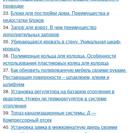
проводке
33.
Блоки для постройки дома. Преимущества и
недостатки блоков
34.
Запор для ворот. В чем преимущество
дополнительных запоров
35.
Убирающаяся кровать в стену. Уникальная шкаф-
кровать
36.
Полимерные кольца для колодца. Особенности
использования пластиковых колец для колодца
37.
Как обновить полированную мебель своими руками.
Реставрация поверхности – шпаклюем, клеим и
шлифуем
38.
Установка регулятора на батарею отопления в
квартире. Нужен ли терморегулятор в системе
отопления
39.
Топаз канализационные системы. Д —
Компрессорный отсек
40.
Установка замка в межкомнатную дверь своими