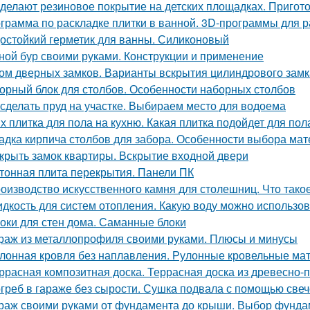
 делают резиновое покрытие на детских площадках. Пригот
грамма по раскладке плитки в ванной. 3D-программы для р
остойкий герметик для ванны. Силиконовый
ной бур своими руками. Конструкции и применение
ом дверных замков. Варианты вскрытия цилиндрового замк
орный блок для столбов. Особенности наборных столбов
 сделать пруд на участке. Выбираем место для водоема
х плитка для пола на кухню. Какая плитка подойдет для пол
адка кирпича столбов для забора. Особенности выбора мат
крыть замок квартиры. Вскрытие входной двери
тонная плита перекрытия. Панели ПК
оизводство искусственного камня для столешниц. Что тако
дкость для систем отопления. Какую воду можно использов
оки для стен дома. Саманные блоки
раж из металлопрофиля своими руками. Плюсы и минусы
лонная кровля без наплавления. Рулонные кровельные мат
ррасная композитная доска. Террасная доска из древесно-
греб в гараже без сырости. Сушка подвала с помощью свеч
раж своими руками от фундамента до крыши. Выбор фунда