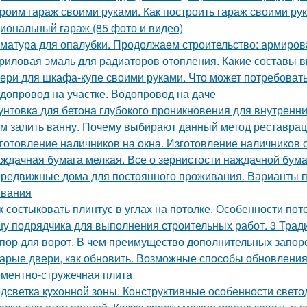
роим гараж своими руками. Как построить гараж своими ру
иональный гараж (85 фото и видео)
матура для опалубки. Продолжаем строительство: армиров
риловая эмаль для радиаторов отопления. Какие составы 
ери для шкафа-купе своими руками. Что может потребоват
допровод на участке. Водопровод на даче
унтовка для бетона глубокого проникновения для внутренни
м залить ванну. Почему выбирают данный метод реставра
готовление наличников на окна. Изготовление наличников 
ждачная бумага мелкая. Все о зернистости наждачной бума
редвижные дома для постоянного проживания. Варианты п
вания
к состыковать плинтус в углах на потолке. Особенности по
у подрядчика для выполнения строительных работ. 3 Трад
пор для ворот. В чем преимущество дополнительных запор
арые двери, как обновить. Возможные способы обновления
ментно-стружечная плита
дсветка кухонной зоны. Конструктивные особенности свето