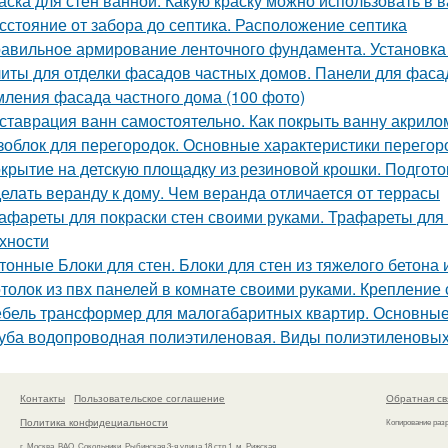
аска для стен ванной. Какую краску можно использовать в 
сстояние от забора до септика. Расположение септика
авильное армирование ленточного фундамента. Установка
иты для отделки фасадов частных домов. Панели для фаса
ления фасада частного дома (100 фото)
ставрация ванн самостоятельно. Как покрыть ванну акрил
зоблок для перегородок. Основные характеристики перегор
крытие на детскую площадку из резиновой крошки. Подгот
елать веранду к дому. Чем веранда отличается от террасы
афареты для покраски стен своими руками. Трафареты для
хности
тонные Блоки для стен. Блоки для стен из тяжелого бетона
толок из пвх панелей в комнате своими руками. Крепление
бель трансформер для малогабаритных квартир. Основны
уба водопроводная полиэтиленовая. Виды полиэтиленовых
Контакты
Пользовательское соглашение
Обратная св
Политика конфидециальности
Копирование раз
г. Москва, ВАО, Сокольники, Рыбинская 3-я улица 18 стр.1, м. Рижская