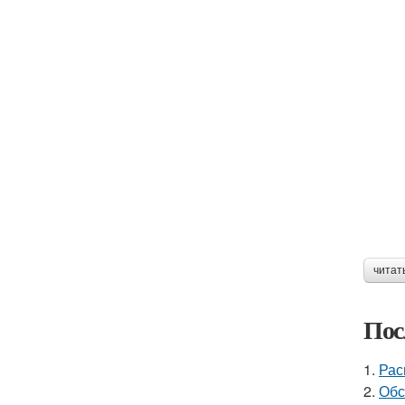
читат
Пос
1.
Рас
2.
Обс