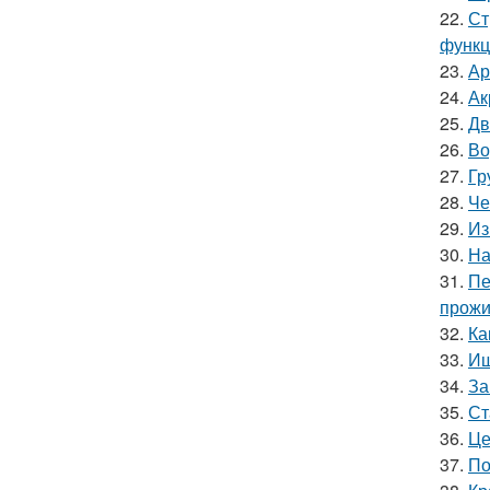
22.
Ст
функц
23.
Ар
24.
Ак
25.
Дв
26.
Во
27.
Гр
28.
Че
29.
Из
30.
На
31.
Пе
прожи
32.
Ка
33.
Ищ
34.
За
35.
Ст
36.
Це
37.
По