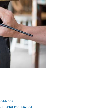
ериалов
азначение частей