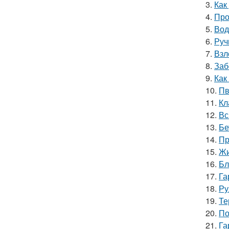
3.
Как
4.
Про
5.
Вод
6.
Руч
7.
Взл
8.
Заб
9.
Как
10.
Пв
11.
Кл
12.
Вс
13.
Бе
14.
Пр
15.
Жи
16.
Бл
17.
Га
18.
Ру
19.
Те
20.
По
21.
Га