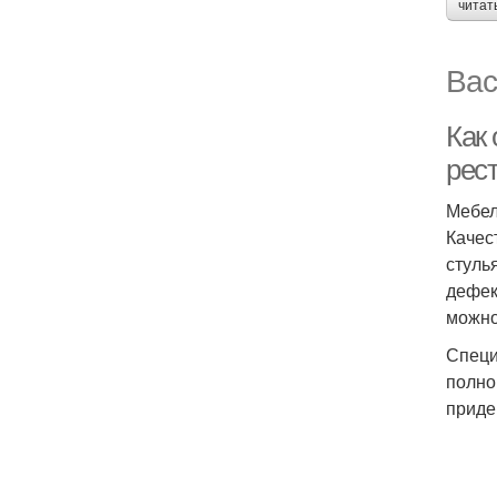
читат
Вас
Как
рес
Мебел
Качес
стуль
дефек
можно
Специ
полно
приде