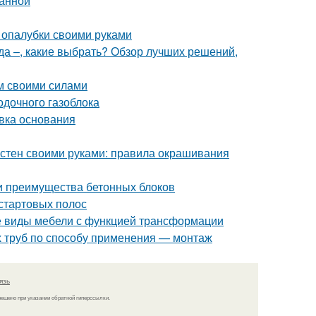
ванной
 опалубки своими руками
да –, какие выбрать? Обзор лучших решений,
ом своими силами
одочного газоблока
овка основания
 стен своими руками: правила окрашивания
 и преимущества бетонных блоков
 стартовых полос
е виды мебели с функцией трансформации
 труб по способу применения — монтаж
язь
решено при указании обратной гиперссылки.