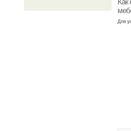
Как
меб
Для у