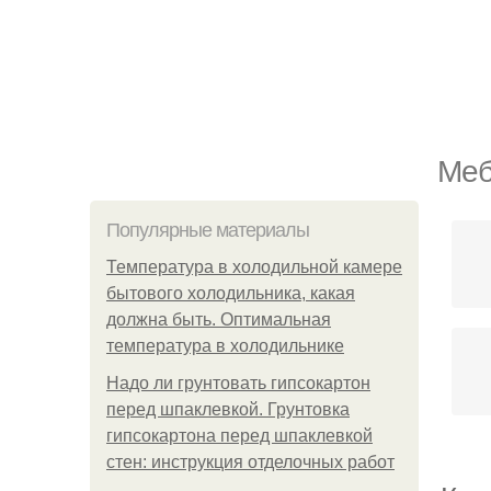
Меб
Популярные материалы
Температура в холодильной камере
бытового холодильника, какая
должна быть. Оптимальная
температура в холодильнике
Надо ли грунтовать гипсокартон
перед шпаклевкой. Грунтовка
гипсокартона перед шпаклевкой
стен: инструкция отделочных работ