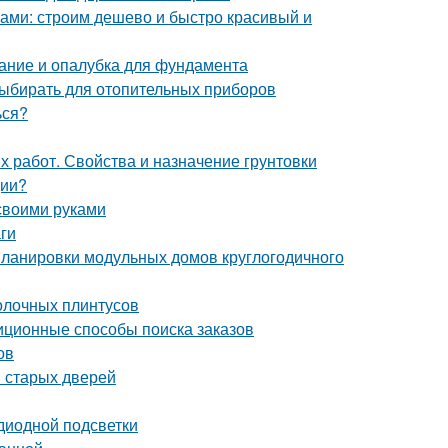
ками: строим дешево и быстро красивый и
ание и опалубка для фундамента
выбирать для отопительных приборов
ься?
х работ. Свойства и назначение грунтовки
ции?
своими руками
ги
ланировки модульных домов круглогодичного
толочных плинтусов
иционные способы поиска заказов
ов
 старых дверей
диодной подсветки