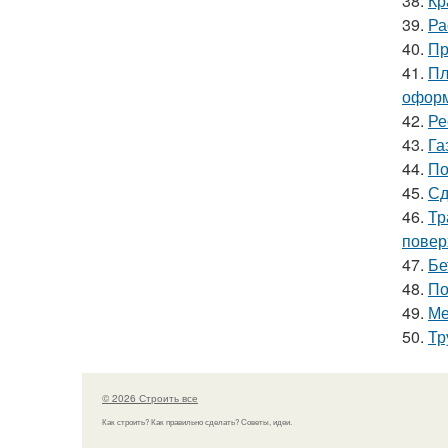
38.
Кр
39.
Ра
40.
Пр
41.
Пл
оформ
42.
Ре
43.
Га
44.
По
45.
Сд
46.
Тр
повер
47.
Бе
48.
По
49.
Ме
50.
Тр
© 2026 Строить все
Как строить? Как правильно сделать? Советы, идеи.