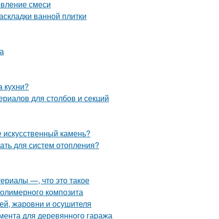
овление смеси
аскладки ванной плитки
а
а кухни?
ериалов для столбов и секций
е искусственный камень?
ать для систем отопления?
ериалы —, что это такое
полимерного композита
ей, жаровни и осушителя
мента для деревянного гаража