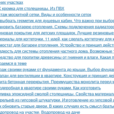
них участках
 кромка для столешницы. Из ПВХ
таж москитной сетки. Виды и особенности сеток
 выбрать герметик для душевых кабин. Что важно при выбо
ановить батарею отопления. Схемы подключения радиатор
иновая покрытие для детских площадок. Лучшие резиновые 
ериалы для когтеточки. 11 идей, как сделать когтеточку для
мостат для батареи отопления. Устройство и принцип дейс
дкость для системы отопления частного дома. Возможные 
едство для пропитки древесины от гниения и влаги. Какая 
раемся в теме
раж своими руками от фундамента до крыши. Выбор фунда
апан для вентиляции в квартире. Конструкция и принцип де
ита бетонная перекрытия. Преимущества монолита перед 
рдеробная в квартире своими руками. Как изготовить
ливка эпоксидной смолой столешницы. Свойства материал
рельеф из гипсовой штукатурки. Изготовление из гипсовой 
к обновить старые двери. В каких случаях есть смысл брат
допровод на участке. Водопровод на даче