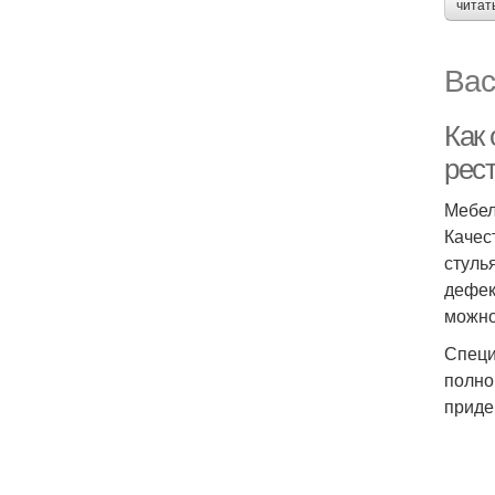
читат
Вас
Как
рес
Мебел
Качес
стуль
дефек
можно
Специ
полно
приде