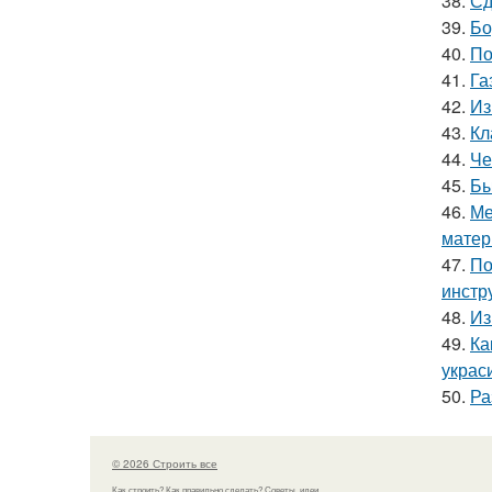
38.
Сд
39.
Бо
40.
По
41.
Га
42.
Из
43.
Кл
44.
Че
45.
Бы
46.
Ме
матер
47.
По
инстр
48.
Из
49.
Ка
украс
50.
Ра
© 2026 Строить все
Как строить? Как правильно сделать? Советы, идеи.