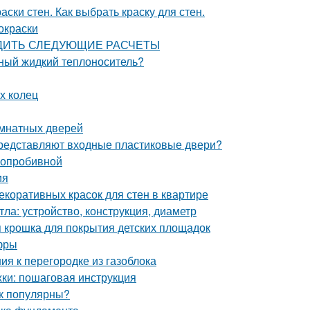
аски стен. Как выбрать краску для стен.
окраски
ЗВОДИТЬ СЛЕДУЮЩИЕ РАСЧЕТЫ
ьный жидкий теплоноситель?
х колец
омнатных дверей
 представляют входные пластиковые двери?
глопробивной
ия
екоративных красок для стен в квартире
ла: устройство, конструкция, диаметр
я крошка для покрытия детских площадок
фры
ия к перегородке из газоблока
ки: пошаговая инструкция
ак популярны?