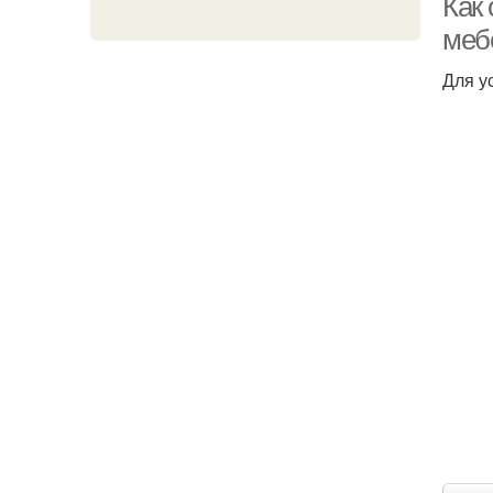
Как
меб
Для у