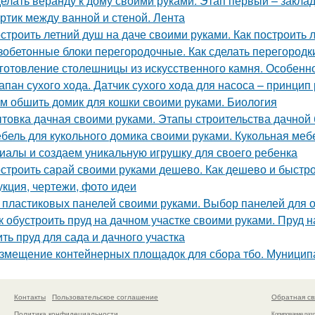
елать веранду к дому своими руками. Этап первый – закла
ртик между ванной и стеной. Лента
строить летний душ на даче своими руками. Как построить 
зобетонные блоки перегородочные. Как сделать перегородк
готовление столешницы из искусственного камня. Особенн
апан сухого хода. Датчик сухого хода для насоса – принцип
м обшить домик для кошки своими руками. Биология
товка дачная своими руками. Этапы строительства дачной
бель для кукольного домика своими руками. Кукольная ме
иалы и создаем уникальную игрушку для своего ребенка
строить сарай своими руками дешево. Как дешево и быстро
укция, чертежи, фото идеи
 пластиковых панелей своими руками. Выбор панелей для о
к обустроить пруд на дачном участке своими руками. Пруд н
ить пруд для сада и дачного участка
змещение контейнерных площадок для сбора тбо. Муниципа
Контакты
Пользовательское соглашение
Обратная св
Политика конфидециальности
Копирование раз