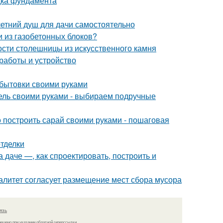
дка фундамента
летний душ для дачи самостоятельно
и из газобетонных блоков?
ости столешницы из искусственного камня
 работы и устройство
 бытовки своими руками
бель своими руками - выбираем подручные
 построить сарай своими руками - пошаговая
тделки
а даче —, как спроектировать, построить и
литет согласует размещение мест сбора мусора
язь
решено при указании обратной гиперссылки.