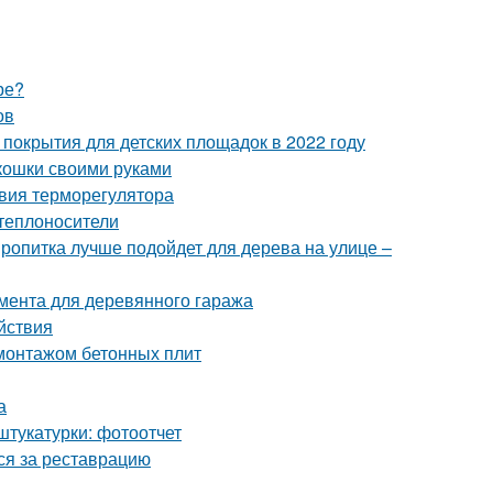
ре?
ов
покрытия для детских площадок в 2022 году
 кошки своими руками
твия терморегулятора
теплоносители
пропитка лучше подойдет для дерева на улице –
мента для деревянного гаража
йствия
монтажом бетонных плит
а
штукатурки: фотоотчет
ься за реставрацию