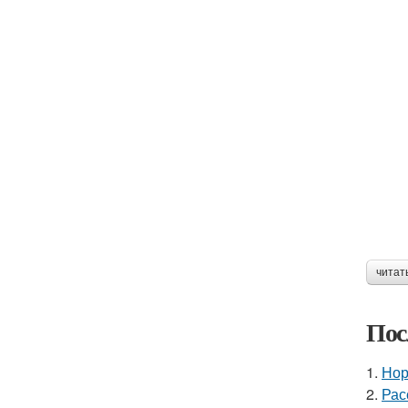
читат
Пос
1.
Нор
2.
Рас