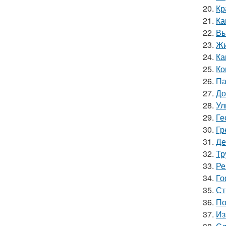
20.
Кр
21.
Ка
22.
Вы
23.
Жи
24.
Ка
25.
Ко
26.
Па
27.
До
28.
Ул
29.
Ге
30.
Гр
31.
Де
32.
Тр
33.
Ре
34.
Го
35.
Ст
36.
По
37.
Из