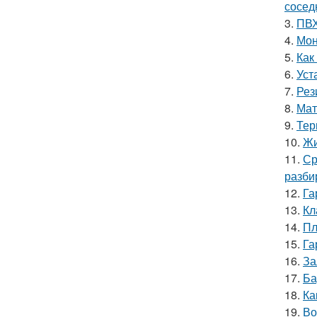
сосед
3.
ПВХ
4.
Мон
5.
Как
6.
Уст
7.
Рез
8.
Мат
9.
Тер
10.
Жи
11.
Ср
разби
12.
Га
13.
Кл
14.
Пл
15.
Га
16.
За
17.
Ба
18.
Ка
19.
Во