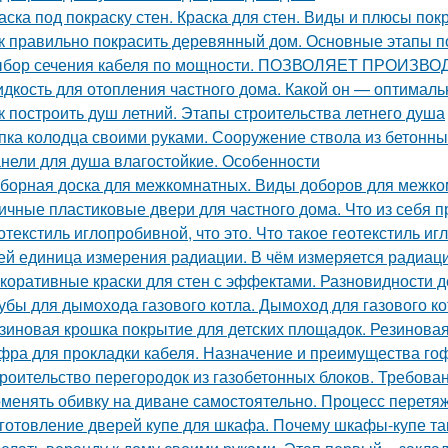
аска под покраску стен. Краска для стен. Виды и плюсы покр
к правильно покрасить деревянный дом. Основные этапы п
бор сечения кабеля по мощности. ПОЗВОЛЯЕТ ПРОИ
дкость для отопления частного дома. Какой он — оптимал
к построить душ летний. Этапы строительства летнего душа
пка колодца своими руками. Сооружение ствола из бетонны
нели для душа влагостойкие. Особенности
борная доска для межкомнатных. Виды доборов для межк
ичные пластиковые двери для частного дома. Что из себя
отекстиль иглопробивной, что это. Что такое геотекстиль и
ей единица измерения радиации. В чём измеряется радиац
коративные краски для стен с эффектами. Разновидности д
убы для дымохода газового котла. Дымоход для газового кот
зиновая крошка покрытие для детских площадок. Резинова
фра для прокладки кабеля. Назначение и преимущества го
роительство перегородок из газобетонных блоков. Требован
менять обивку на диване самостоятельно. Процесс перетяж
готовление дверей купе для шкафа. Почему шкафы-купе т