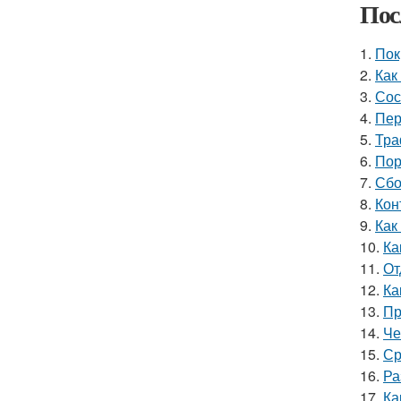
Пос
1.
Пок
2.
Как
3.
Сос
4.
Пер
5.
Тра
6.
Пор
7.
Сбо
8.
Кон
9.
Как
10.
Ка
11.
От
12.
Ка
13.
Пр
14.
Че
15.
Ср
16.
Ра
17.
Ка