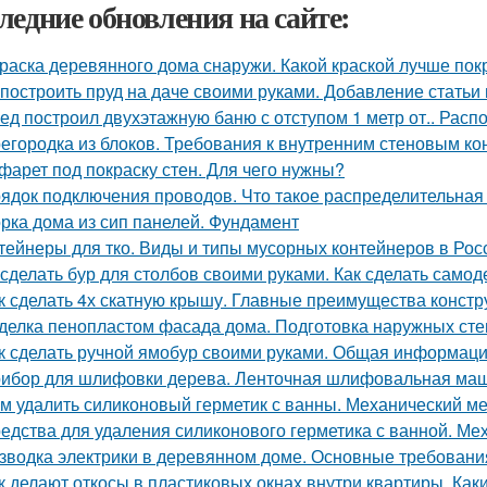
ледние обновления на сайте:
раска деревянного дома снаружи. Какой краской лучше по
 построить пруд на даче своими руками. Добавление статьи
ед построил двухэтажную баню с отступом 1 метр от.. Расп
егородка из блоков. Требования к внутренним стеновым ко
фарет под покраску стен. Для чего нужны?
ядок подключения проводов. Что такое распределительная
рка дома из сип панелей. Фундамент
тейнеры для тко. Виды и типы мусорных контейнеров в Рос
 сделать бур для столбов своими руками. Как сделать само
к сделать 4х скатную крышу. Главные преимущества констру
делка пенопластом фасада дома. Подготовка наружных сте
к сделать ручной ямобур своими руками. Общая информац
ибор для шлифовки дерева. Ленточная шлифовальная ма
м удалить силиконовый герметик с ванны. Механический м
едства для удаления силиконового герметика с ванной. Ме
зводка электрики в деревянном доме. Основные требовани
к делают откосы в пластиковых окнах внутри квартиры. Как