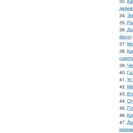
33.
Ка
дерев
34.
Эл
35.
Ра
36.
Де
фото)
37.
Мо
38.
Ка
совет
39.
Че
40.
Га
41.
Ус
42.
Ме
43.
Вл
44.
От
45.
Пл
46.
Ка
47.
До
реком