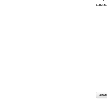
самос
читат