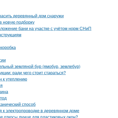
красить деревянный дом снаружи
 в новую подборку
оложение бани на участке с учётом норм СНиП
нструкциям
 коробка
сии
дельный земляной бур (ямобур, землебур)
кции: ради чего стоит стараться?
н к утеплению
ия
шина
етод
ханический способ
я к электропроводке в деревянном доме
ие откосы лучше для пластиковых окон?