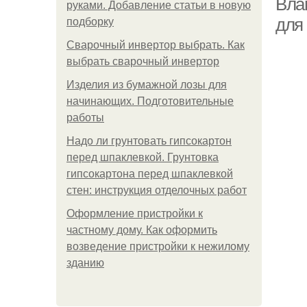
Вла
руками. Добавление статьи в новую
для
подборку
Сварочный инвертор выбрать. Как
выбрать сварочный инвертор
Изделия из бумажной лозы для
начинающих. Подготовительные
работы
Надо ли грунтовать гипсокартон
перед шпаклевкой. Грунтовка
гипсокартона перед шпаклевкой
стен: инструкция отделочных работ
Оформление пристройки к
частному дому. Как оформить
возведение пристройки к нежилому
зданию