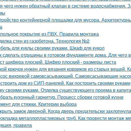
я чего нужен обратный клапан в системе водоснабжения. 
мы
тройство контейнерной площадки для мусора. Архитектурн
а
польное покрытие из ПВХ. Правила монтажа
делка стен из газобетона. Технология №2
бель для куклы своими руками. Шкаф для кукол
к сделать отдушины в готовом фундаменте дома. Для чего 
ст шифера плоский. Шифер плоский - размеры листа
кой крючок нужен для вязания ковриков из старых вещей. 
сос вихревой самовсасывающий. Самовсасывающие насо
строить дом из СИП-панелей. Как построить своими руками
ку своими руками. Отделка существующего проема в капитал
брать кухонный гарнитур. Процесс сборки готовой кухни
мент для стяжки. Критерии выбора
крыть замок дверной. Когда дверь предательски захлопнулас
окладка металлопластиковых труб. Как провести монтаж м
укция, правила