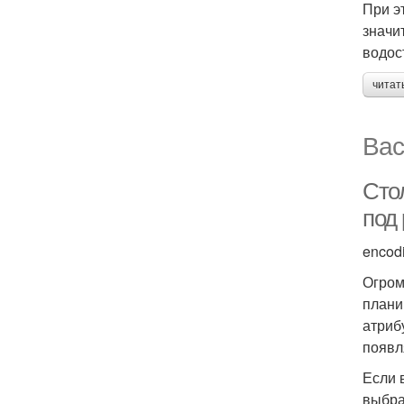
При э
значи
водос
читат
Вас
Сто
под
encod
Огром
плани
атриб
появл
Если 
выбра