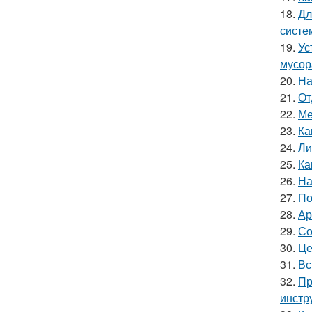
18.
Дл
систе
19.
Ус
мусор
20.
На
21.
От
22.
Ме
23.
Ка
24.
Ли
25.
Ка
26.
На
27.
По
28.
Ар
29.
Со
30.
Це
31.
Вс
32.
Пр
инстр