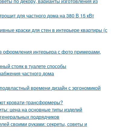
оветы по декору, варианты изготовления из
рощит для частного дома на 380 В 15 кВт
ивные краски для стен в интерьере квартиры (с
ов оформления интерьера с фото примерами,
нный стояк в туалете способы
набжения частного дома
подвластный времени дизайн с эргономикой
ают кровати-трансформеры?
иты: цена на основные типы изделий
и генеральных подрядчиков
лей своими руками: секреты, советы и