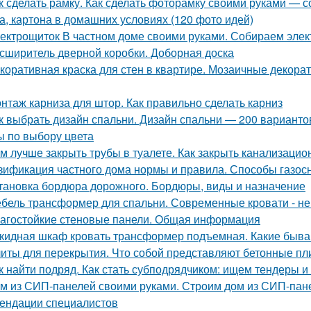
к сделать рамку. Как сделать фоторамку своими руками — с
а, картона в домашних условиях (120 фото идей)
ектрощиток В частном доме своими руками. Собираем элект
сширитель дверной коробки. Доборная доска
коративная краска для стен в квартире. Мозаичные декорат
нтаж карниза для штор. Как правильно сделать карниз
к выбрать дизайн спальни. Дизайн спальни — 200 вариант
ы по выбору цвета
м лучше закрыть трубы в туалете. Как закрыть канализацио
зификация частного дома нормы и правила. Способы газос
тановка бордюра дорожного. Бордюры, виды и назначение
бель трансформер для спальни. Современные кровати - не
агостойкие стеновые панели. Общая информация
кидная шкаф кровать трансформер подъемная. Какие быв
иты для перекрытия. Что собой представляют бетонные пл
к найти подряд. Как стать субподрядчиком: ищем тендеры 
м из СИП-панелей своими руками. Строим дом из СИП-пане
ендации специалистов