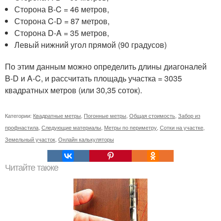
Сторона B-C = 46 метров,
Сторона C-D = 87 метров,
Сторона D-A = 35 метров,
Левый нижний угол прямой (90 градусов)
По этим данным можно определить длины диагоналей
B-D и A-C, и рассчитать площадь участка = 3035
квадратных метров (или 30,35 соток).
Категории:
Квадратные метры
,
Погонные метры
,
Общая стоимость
,
Забор из
профнастила
,
Следующие материалы
,
Метры по периметру
,
Сотки на участке
,
Земельный участок
,
Онлайн калькуляторы
Читайте также