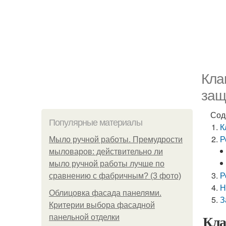
Кла
защ
Сод
Популярные материалы
К
Р
Мыло ручной работы. Премудрости
мыловаров: действительно ли
мыло ручной работы лучше по
Р
сравнению с фабричным? (3 фото)
Н
Облицовка фасада панелями.
З
Критерии выбора фасадной
Кла
панельной отделки