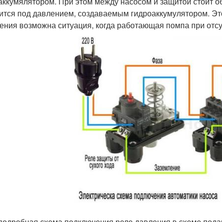
аккумялятором. При этом между насосом и защитой стоит о
ится под давлением, создаваемым гидроаккумулятором. Эт
ения возможна ситуация, когда работающая помпа при отсу
подробная схема подключения реле давления в схеме пода