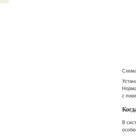
Схема
Устан
Норма
с пов
Когд
В сис
особе