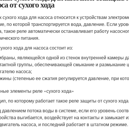
са от сухого хода
к сухого хода для насоса относится к устройствам электром
ме, по которой транспортируется вода, давление. Если ур
а, такое реле автоматически останавливает работу насосно
рического питания.
ухого хода для насоса состоит из:
браны, являющейся одной из стенок внутренней камеры да
тактной группы, обеспечивающей смыкание и размыкание цеп
гателю насоса;
жины (степенью ее сжатия регулируется давление, при кото
ные элементы реле «сухого хода»
ип, по которому работает такое реле защиты от сухого ход
 давлением потока воды в системе, если его уровень соот
ройства выгибается, воздействует на контакты и замыкает и
двигатель насоса, и последний работает в штатном режиме.