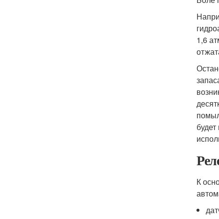
Напри
гидро
1,6 а
отжат
Остан
запас
возни
десят
помыл
будет
испол
Рел
К осн
автом
дат