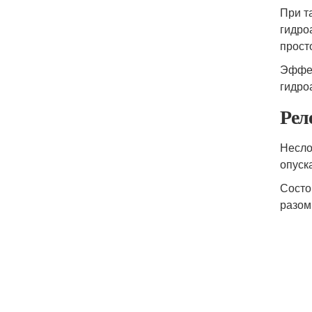
При т
гидро
прост
Эффек
гидро
Рел
Несло
опуск
Состо
разом