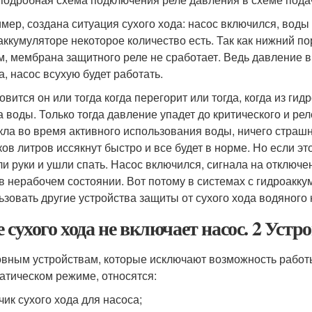
мер, создана ситуация сухого хода: насос включился, воды 
аккумуляторе некоторое количество есть. Так как нижний п
тм, мембрана защитного реле не сработает. Ведь давление 
а, насос всухую будет работать.
овится он или тогда когда перегорит или тогда, когда из г
а воды. Только тогда давление упадет до критического и ре
кла во время активного использования воды, ничего страшн
ков литров иссякнут быстро и все будет в норме. Но если э
и руки и ушли спать. Насос включился, сигнала на отключени
 в нерабочем состоянии. Вот потому в системах с гидроак
ьзовать другие устройства защиты от сухого хода водяного 
е сухого хода не включает насос. 2 Устр
овным устройствам, которые исключают возможность работ
атическом режиме, относятся:
чик сухого хода для насоса;