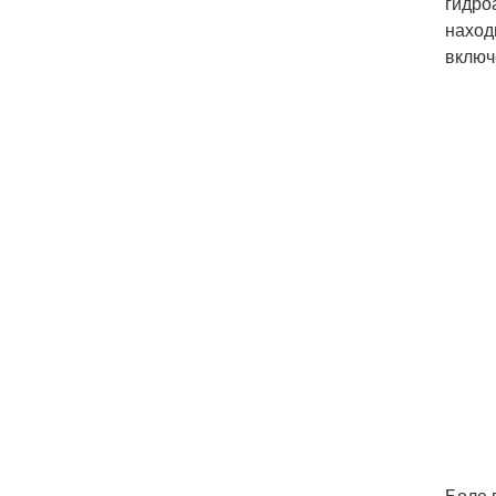
гидро
наход
включ
Боле 