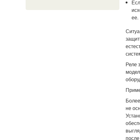
Есл
исх
ее.
Ситуа
защит
естес
систе
Реле 
модел
обору
Приме
Более
не ос
Устан
обесп
выгля
после