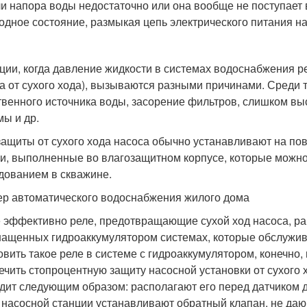
и напора воды недостаточно или она вообще не поступает 
одное состояние, размыкая цепь электрического питания на
ции, когда давление жидкости в системах водоснабжения рез
а от сухого хода), вызываются разными причинами. Среди 
твенного источника воды, засорение фильтров, слишком 
мы и др.
защиты от сухого хода насоса обычно устанавливают на пове
и, выполненные во влагозащитном корпусе, которые можно
дованием в скважине.
р автоматического водоснабжения жилого дома
 эффективно реле, предотвращающие сухой ход насоса, рабо
нащенных гидроаккумулятором системах, которые обслужив
овить такое реле в системе с гидроаккумулятором, конечно,
ечить стопроцентную защиту насосной установки от сухого 
дит следующим образом: располагают его перед датчиком д
 насосной станции устанавливают обратный клапан, не даю