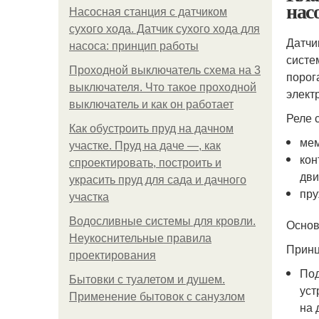
насо
Насосная станция с датчиком
сухого хода. Датчик сухого хода для
Датчи
насоса: принцип работы
систе
Проходной выключатель схема на 3
порог
выключателя. Что такое проходной
элект
выключатель и как он работает
Реле с
Как обустроить пруд на дачном
мем
участке. Пруд на даче —, как
кон
спроектировать, построить и
дви
украсить пруд для сада и дачного
пру
участка
Водосливные системы для кровли.
Основ
Неукоснительные правила
Принц
проектирования
Под
Бытовки с туалетом и душем.
уст
Применение бытовок с санузлом
на 