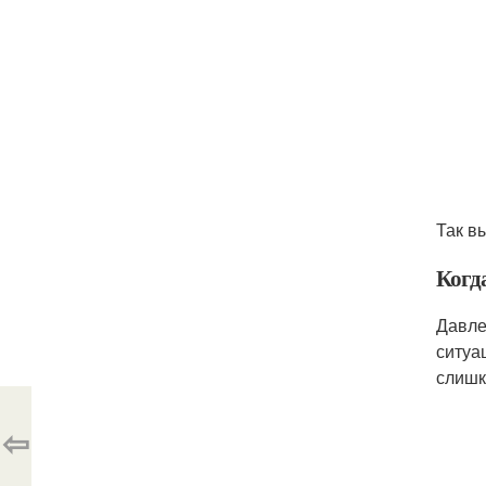
Так в
Когд
Давле
ситуа
слишк
⇦