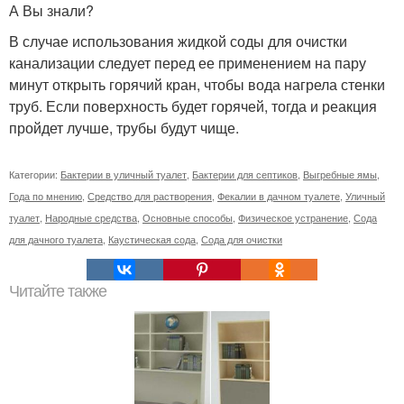
А Вы знали?
В случае использования жидкой соды для очистки
канализации следует перед ее применением на пару
минут открыть горячий кран, чтобы вода нагрела стенки
труб. Если поверхность будет горячей, тогда и реакция
пройдет лучше, трубы будут чище.
Категории:
Бактерии в уличный туалет
,
Бактерии для септиков
,
Выгребные ямы
,
Года по мнению
,
Средство для растворения
,
Фекалии в дачном туалете
,
Уличный
туалет
,
Народные средства
,
Основные способы
,
Физическое устранение
,
Сода
для дачного туалета
,
Каустическая сода
,
Сода для очистки
Читайте также