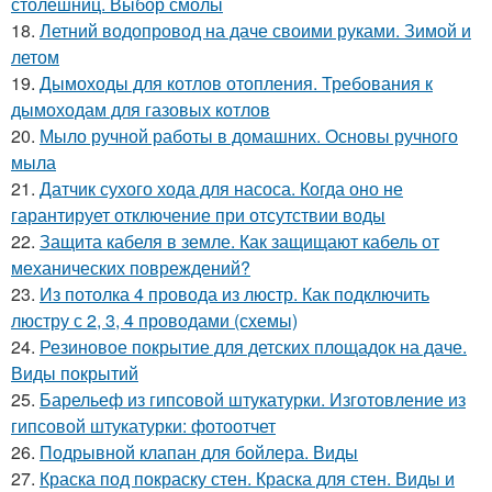
столешниц. Выбор смолы
18.
Летний водопровод на даче своими руками. Зимой и
летом
19.
Дымоходы для котлов отопления. Требования к
дымоходам для газовых котлов
20.
Мыло ручной работы в домашних. Основы ручного
мыла
21.
Датчик сухого хода для насоса. Когда оно не
гарантирует отключение при отсутствии воды
22.
Защита кабеля в земле. Как защищают кабель от
механических повреждений?
23.
Из потолка 4 провода из люстр. Как подключить
люстру с 2, 3, 4 проводами (схемы)
24.
Резиновое покрытие для детских площадок на даче.
Виды покрытий
25.
Барельеф из гипсовой штукатурки. Изготовление из
гипсовой штукатурки: фотоотчет
26.
Подрывной клапан для бойлера. Виды
27.
Краска под покраску стен. Краска для стен. Виды и