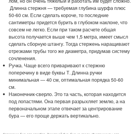
лом, но он очень тяжелый и работать им будет сложно.
Длинна стержня — требуемая глубина шурфа плюс
50-60 см. Если сделать короче, то последние
сантиметры придется бурить в глубоком наклоне, что
совсем не легко. Если при таком расчете общая
высота получается выше чем 1,5 метра, имеет смысл
сделать сборную штангу. Тогда стержень наращивают
отрезками трубы того же диаметра, придумав систему
сочленения.
Ручка. Чаще всего приваривают к стержню
поперечину в виде буквы Т. Длинна ручки
минимальная — 40 см, оптимальная порядка 50-60
см.
Наконечник-сверло. Это та часть, которая находится
под лопастями. Она первая разрыхляет землю, а на
первоначальном этапе отвечает за центрирование
бура — его проще держать вертикально.
Категории:
Бур для столбов
,
Земляной бур
,
Бур из дрели
,
Инструменты для