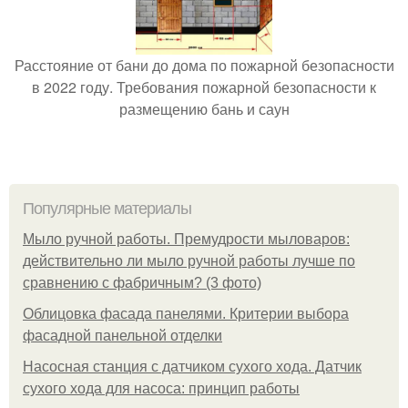
Расстояние от бани до дома по пожарной безопасности
в 2022 году. Требования пожарной безопасности к
размещению бань и саун
Популярные материалы
Мыло ручной работы. Премудрости мыловаров:
действительно ли мыло ручной работы лучше по
сравнению с фабричным? (3 фото)
Облицовка фасада панелями. Критерии выбора
фасадной панельной отделки
Насосная станция с датчиком сухого хода. Датчик
сухого хода для насоса: принцип работы