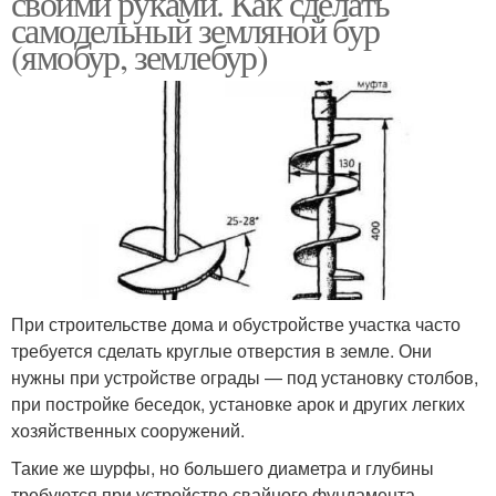
своими руками. Как сделать
самодельный земляной бур
(ямобур, землебур)
Бур с возвратным
Ручной бур
механизмом
Бур для земляных
Бур для бурения
работ
При строительстве дома и обустройстве участка часто
Бур для земли
требуется сделать круглые отверстия в земле. Они
нужны при устройстве ограды — под установку столбов,
при постройке беседок, установке арок и других легких
хозяйственных сооружений.
Такие же шурфы, но большего диаметра и глубины
требуются при устройстве свайного фундамента.