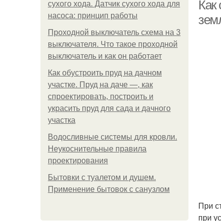
Как
сухого хода. Датчик сухого хода для
насоса: принцип работы
зем
Проходной выключатель схема на 3
выключателя. Что такое проходной
выключатель и как он работает
Как обустроить пруд на дачном
участке. Пруд на даче —, как
Бу
спроектировать, построить и
украсить пруд для сада и дачного
участка
Водосливные системы для кровли.
Неукоснительные правила
проектирования
Бытовки с туалетом и душем.
Применение бытовок с санузлом
При с
при у