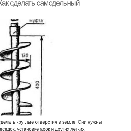
 Как сделать самодельный
пиральный бур
Бур для земли
сделать круглые отверстия в земле. Они нужны
седок, установке арок и других легких