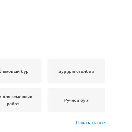
нековый бур
Бур для столбов
р для земляных
Ручной бур
работ
Показать все
из пильного диска
Бур для копания