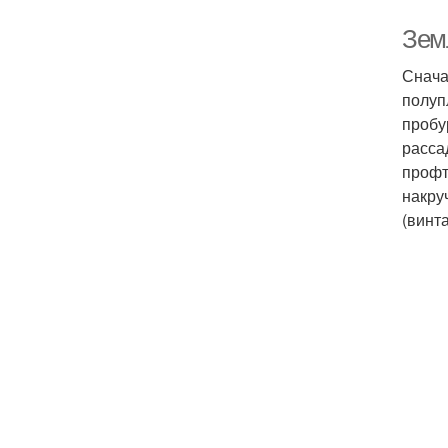
Зем
Снача
полуп
пробу
расса
профт
накру
(винт