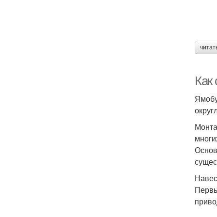
читат
Как
Ямобу
округ
Монта
многи
Основ
сущес
Навес
Первы
приво