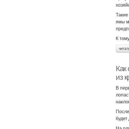
хозяй
Такие
ямы м
предп
К том
читат
Как
из 
В пер
лопас
накло
После
будет
На од