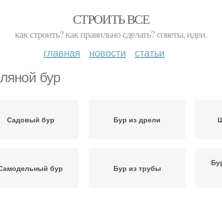
СТРОИТЬ ВСЕ
как строить? как правильно сделать? советы, идеи.
главная
новости
статьи
ляной бур
Садовый бур
Бур из дрели
Ш
Бу
Самодельный бур
Бур из трубы
Бур с возвратным
Бур для перфоратора
Бур 