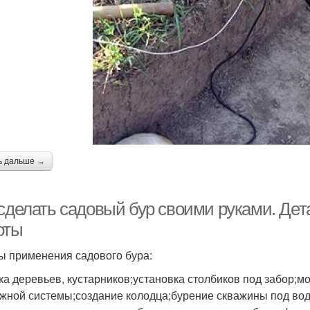
ь дальше →
 сделать садовый бур своими руками. Дет
оты
 применения садового бура:
ка деревьев, кустарников;установка столбиков под забор;
жной системы;создание колодца;бурение скважины под вод