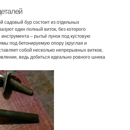
деталей
ой садовый бур состоит из отдельных
разуют один полный виток, без которого
 инструмента – рытьё лунок под кустовую
ямы под бетонируемую опору (круглая и
ставляет собой несколько непрерывных витков,
овлении, ведь добиться идеально ровного шнека