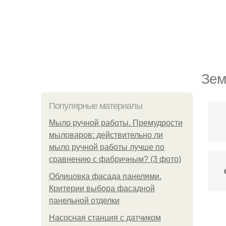
Зем
Популярные материалы
Мыло ручной работы. Премудрости
мыловаров: действительно ли
мыло ручной работы лучше по
сравнению с фабричным? (3 фото)
Облицовка фасада панелями.
Критерии выбора фасадной
панельной отделки
Насосная станция с датчиком