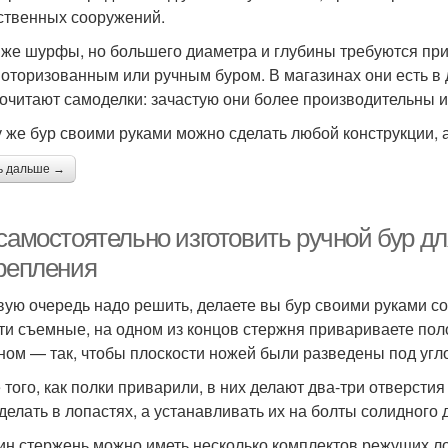
ственных сооружений.
 же шурфы, но большего диаметра и глубины требуются при
оторизованным или ручным буром. В магазинах они есть в 
очитают самоделки: зачастую они более производительны 
у же бур своими руками можно сделать любой конструкции, 
ь дальше →
 самостоятельно изготовить ручной бур д
крепления
вую очередь надо решить, делаете вы бур своими руками 
ти съемные, на одном из концов стержня привариваете поло
ном — так, чтобы плоскости ножей были разведены под угло
 того, как полки приварили, в них делают два-три отверсти
 делать в лопастях, а устанавливать их на болты солидного 
ин стержень можно иметь несколько комплектов режущих 