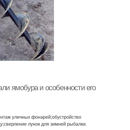
али ямобура и особенности его
монтаж уличных фонарей;обустройство
у;сверление лунок для зимней рыбалки.