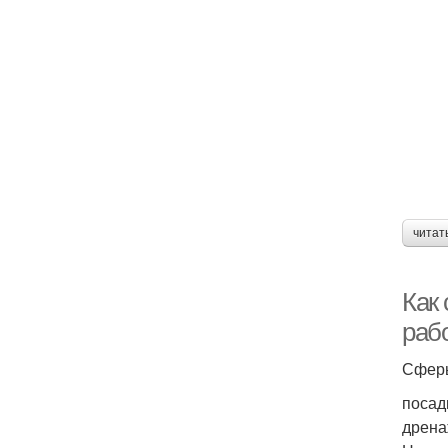
читат
Как
раб
Сферы
посад
дрена