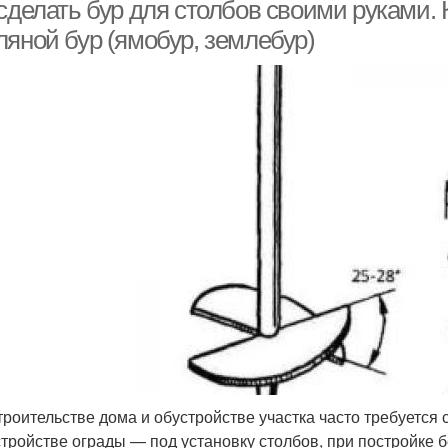
механизмом
 сделать бур для столбов своими руками.
ляной бур (ямобур, землебур)
Бур из диска
Бур для бурения
С
р из дисковой пилы
Бур на минитрактор
троительстве дома и обустройстве участка часто требуется 
стройстве ограды — под установку столбов, при постройке бе