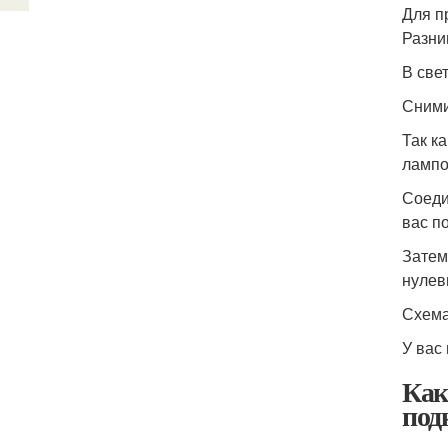
Для п
Разни
В све
Сними
Так к
лампо
Соеди
вас п
Затем
нулев
Схема
У вас 
Как
под