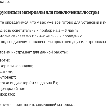
йстве.
рументы и материалы для подключения люстры
те определимся, что у вас уже все готово для установки и
ас есть осветительный прибор на 2 – 6 лампы;
отолка свисает 3-х или 4-х жильный проводник;
 подсоединения выключателя проложен двух или трехжильн
товим инструмент для данной работы:
ертки;
кер или карандаш;
сатижи;
уповерт;
ертка индикатор (от 90 до 500 В);
целярский нож;
форатор.
е нужно приготовить следующий материал: