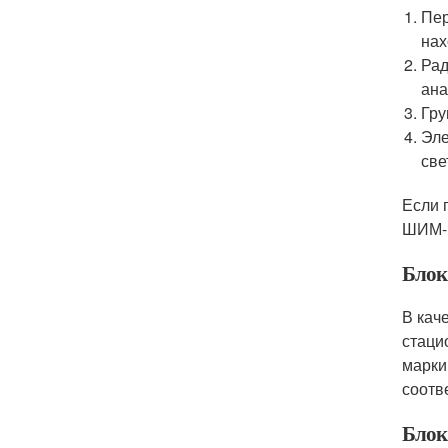
Пер
нах
Рад
ана
Гру
Эле
све
Если 
ШИМ-к
Блок
В кач
стаци
марки
соотв
Блок