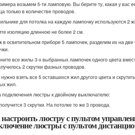
римера возьмем 5-ти ламповую. Вы берите ту, какая у вас е
ца только в количестве проводов.
тильнике для потолка на каждую лампочку используются 2 ж
те изоляцию длинною не более 2 см.
ак в осветительном приборе 5 лампочек, разделим их на две ч
чки.
ните все жилы 3-х выбранных лампочек одного цвета вмест
олучилось 2 скрутки фазных проводов.
 нужно взять все 5 оставшихся жил другого цвета и скрутит
ых жил.
 подключения люстры к двойному выключателю:
получится 3 скрутки. На потолке то же 3 провода.
 настроить люстру с пультом управлен
ключение люстры с пультом дистанцио