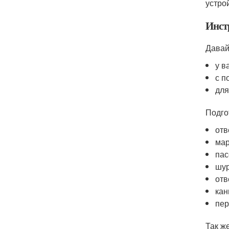
устро
Инст
Давай
у в
с п
для
Подго
отв
мар
пас
шур
отв
кан
пер
Так ж