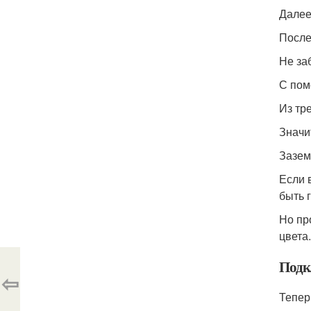
Далее
После
Не за
С пом
Из тр
Значи
Зазем
Если 
быть 
Но пр
цвета.
Подк
⇦
Тепер