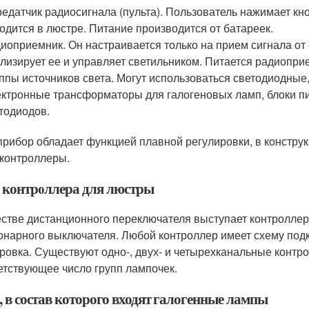
едатчик радиосигнала (пульта). Пользователь нажимает кно
одится в люстре. Питание производится от батареек.
иоприемник. Он настраивается только на прием сигнала от
лизирует ее и управляет светильником. Питается радиоприе
ппы источников света. Могут использоваться светодиодные
ктронные трансформаторы для галогеновых ламп, блоки пи
тодиодов.
прибор обладает функцией плавной регулировки, в констр
онтроллеры.
 контроллера для люстры
естве дистанционного переключателя выступает контроллер
онарного выключателя. Любой контроллер имеет схему подк
ровка. Существуют одно-, двух- и четырехканальные конт
етствующее число групп лампочек.
, в состав которого входят галогенные лампы