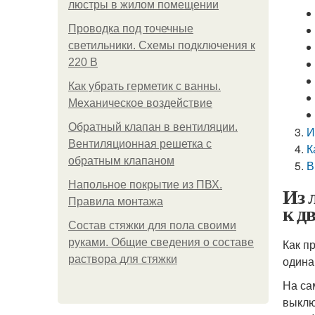
люстры в жилом помещении
Проводка под точечные
светильники. Схемы подключения к
220 В
Как убрать герметик с ванны.
Механическое воздействие
Обратный клапан в вентиляции.
И
Вентиляционная решетка с
К
обратным клапаном
В
Напольное покрытие из ПВХ.
Из 
Правила монтажа
к д
Состав стяжки для пола своими
руками. Общие сведения о составе
Как п
раствора для стяжки
одина
На са
выклю