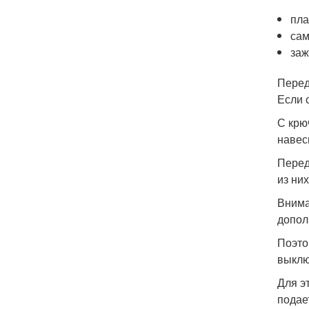
пла
сам
за
Перед
Если 
С крю
навес
Перед
из ни
Внима
допол
Поэто
выклю
Для э
подае