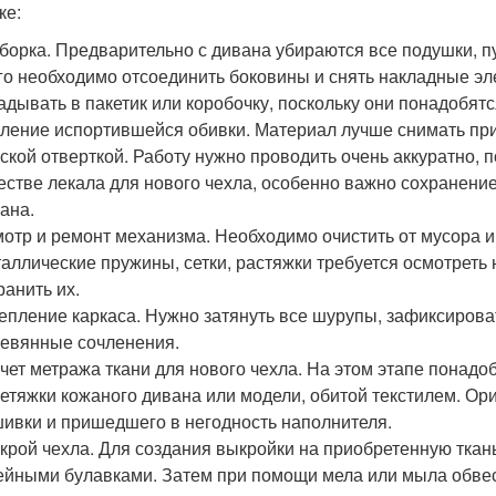
ке:
борка. Предварительно с дивана убираются все подушки, п
го необходимо отсоединить боковины и снять накладные э
адывать в пакетик или коробочку, поскольку они понадобят
ление испортившейся обивки. Материал лучше снимать пр
ской отверткой. Работу нужно проводить очень аккуратно, п
естве лекала для нового чехла, особенно важно сохранение
ана.
отр и ремонт механизма. Необходимо очистить от мусора и
аллические пружины, сетки, растяжки требуется осмотреть
ранить их.
епление каркаса. Нужно затянуть все шурупы, зафиксирова
евянные сочленения.
чет метража ткани для нового чехла. На этом этапе понадо
етяжки кожаного дивана или модели, обитой текстилем. Ор
ивки и пришедшего в негодность наполнителя.
крой чехла. Для создания выкройки на приобретенную ткан
йными булавками. Затем при помощи мела или мыла обвес