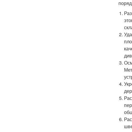
поряд
Раз
это
скл
Уда
пло
кач
див
Осм
Мет
уст
Укр
дер
Рас
пер
обш
Рас
шве