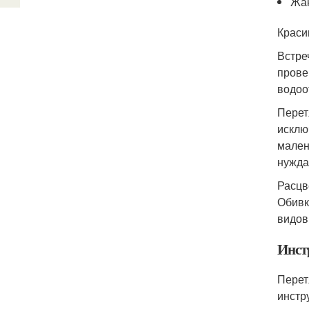
Жак
Краси
Встре
прове
водоо
Перет
исклю
мален
нужда
Расцв
Обивк
видов
Инст
Перет
инстр