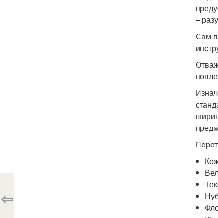
преду
– раз
Сам п
инстр
Отваж
повле
Изнач
станд
ширин
предм
Перет
Кож
Вел
Тек
⇦
Нуб
Фло