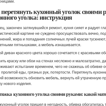
ницами.
 перетянуть кухонный уголок своими 
онного уголка: инструкция
ец, закончен затянувшийся ремонт, кухня сияет и радует г
истической картине не суждено просуществовать вечно, по
знений, жира и попадания солнечных лучей краски тускнеют
етными пятнышками, а мебель изнашивается.
ой диван красного цвета хорошо сочетается с красивыми о
ить краску или обои на стенах несложно и малозатратно, 
живают испытание временем, чего не скажешь об обивке о
 пролитой еды, грязных рук, потертости. Перетянуть кухон
й возможность обновить мебель, вернуть ей утраченную при
ку нового изделия.
тяжка кухонного уголка своими руками: какой ма
 кухонный уголок пришел в негодность, обивка обогатилась