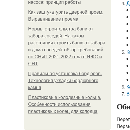
насоса: принцип работы
Д
Как заштукатурить дверной проем.
Выравнивание проема
Нормы строительства бани от
забора соседей. На каком
расстоянии строить баню от забора
и дома соседей: обзор требований
К
по СНиП 2021-2022 года в ИЖС и
СНТ
Правильная установка бордюров.
Технология укладки бордюрного
К
камня
В
Пластиковые колодезные кольца.
Оби
Особенности использования
пластиковых колец для колодца
Перет
Первы