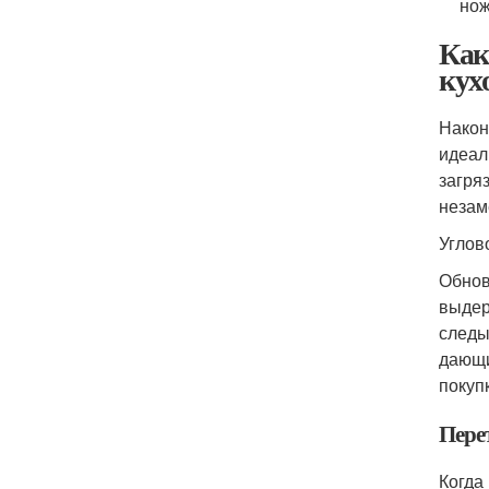
нож
Как
кух
Након
идеал
загря
незам
Углов
Обнов
выдер
следы
дающи
покуп
Пере
Когда