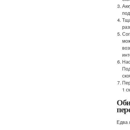
Акк
под
Тща
раз
Сог
мож
воз
инт
Нас
Под
ско
Пер
1 с
Оби
пер
Едва 