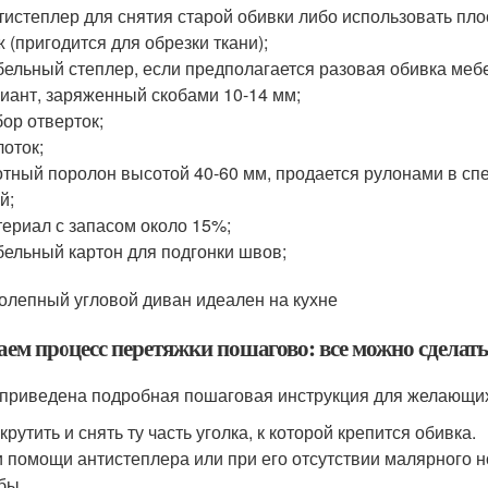
истеплер для снятия старой обивки либо использовать пло
 (пригодится для обрезки ткани);
ельный степлер, если предполагается разовая обивка меб
иант, заряженный скобами 10-14 мм;
ор отверток;
оток;
тный поролон высотой 40-60 мм, продается рулонами в сп
й;
ериал с запасом около 15%;
ельный картон для подгонки швов;
олепный угловой диван идеален на кухне
аем процесс перетяжки пошагово: все можно сделать
приведена подробная пошаговая инструкция для желающих
крутить и снять ту часть уголка, к которой крепится обивка.
 помощи антистеплера или при его отсутствии малярного 
бы.