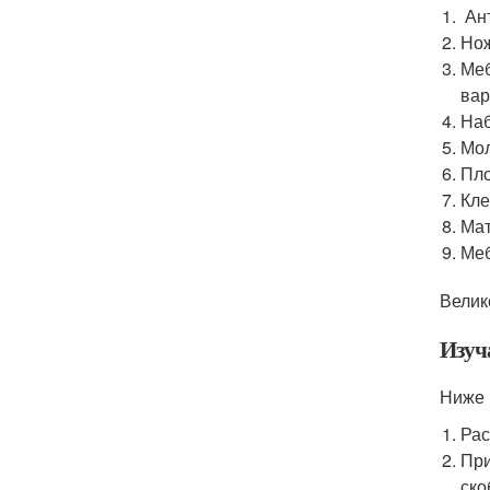
Ант
Нож
Меб
вар
Наб
Мол
Пло
Кле
Мат
Меб
Велик
Изуч
Ниже 
Рас
При
ско