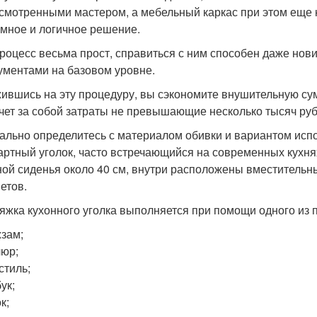
смотренными мастером, а мебельный каркас при этом еще 
умное и логичное решение.
роцесс весьма прост, справиться с ним способен даже нов
ументами на базовом уровне.
ившись на эту процедуру, вы сэкономите внушительную су
чет за собой затраты не превышающие несколько тысяч руб
ально определитесь с материалом обивки и вариантом исп
артный уголок, часто встречающийся на современных кухнях
ой сиденья около 40 см, внутри расположены вместительн
етов.
яжка кухонного уголка выполняется при помощи одного из
зам;
юр;
стиль;
ук;
к;