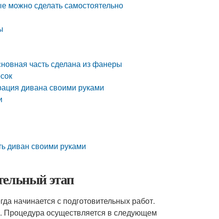
ые можно сделать самостоятельно
ы
основная часть сделана из фанеры
осок
врация дивана своими руками
и
ть диван своими руками
тельный этап
егда начинается с подготовительных работ.
. Процедура осуществляется в следующем