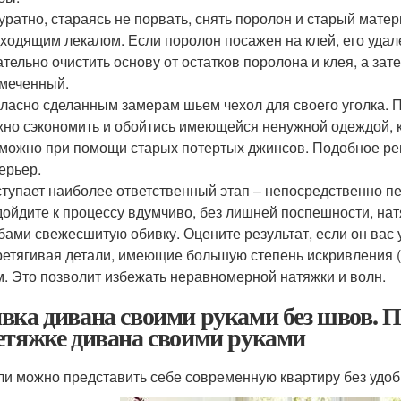
уратно, стараясь не порвать, снять поролон и старый мате
ходящим лекалом. Если поролон посажен на клей, его удал
тельно очистить основу от остатков поролона и клея, а зат
меченный.
ласно сделанным замерам шьем чехол для своего уголка. П
но сэкономить и обойтись имеющейся ненужной одеждой, к
можно при помощи старых потертых джинсов. Подобное р
ерьер.
тупает наиболее ответственный этап – непосредственно пе
ойдите к процессу вдумчиво, без лишней поспешности, нат
бами свежесшитую обивку. Оцените результат, если он вас
етягивая детали, имеющие большую степень искривления (
м. Это позволит избежать неравномерной натяжки и волн.
вка дивана своими руками без швов. 
етяжке дивана своими руками
ли можно представить себе современную квартиру без удоб