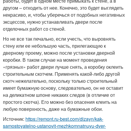
работы, будет в одном месте примыкать к стене, а в
другом – отходить от нее. Конечно, это будет выглядеть
некрасиво, и, чтобы уберечься от подобных негативных
эксцессов, нужно устанавливать двери после
отделочных работ со стеной.
Но не все так печально, если учесть, что выровнять
стену или ее небольшую часть, прилегающую к
дверному проему, можно после установки дверной
коробки. В таком случае на момент проведения
«грязных» работ двери лучше снять, а коробку оклеить
строительным скотчем. Применять какой-либо другой
скотч нежелательно, поскольку только строительный
имеет бумажную основу, следовательно, он не оставит
на деликатном шпоне никаких следов (в отличие от
простого скотча). Его можно без опасения клеить на
любую поверхность, даже на бумажные обои.
Источник:
https://remont.ru-best.com/dizayn/kak-
samostoyatelno-ustanovit-mezhkomnatnuyu-dver-