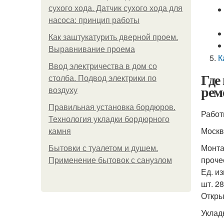
сухого хода. Датчик сухого хода для
насоса: принцип работы
Как заштукатурить дверной проем.
Выравнивание проема
К
Ввод электричества в дом со
Где
столба. Подвод электрики по
рем
воздуху
Правильная установка бордюров.
Работ
Технология укладки бордюрного
Москв
камня
Монта
Бытовки с туалетом и душем.
проче
Применение бытовок с санузлом
Ед. из
шт. 2
Откры
Уклад