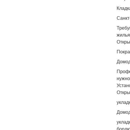
Кладк
Санкт
Требу
жилья
Откры
Покра
Домо
Профе
нужно
Устан
Откры
уклад
Домо
уклад
бордю