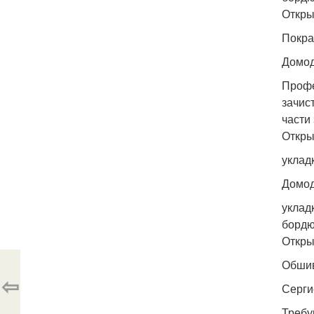
Откры
Покра
Домо
Профе
зачис
части
Откры
уклад
Домо
уклад
бордю
Откры
Обшив
⇦
Серги
Требу