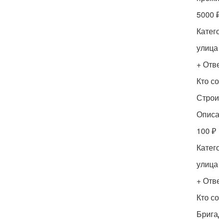
5000 
Катег
улица
+ Отве
Кто с
Строи
Описа
100 ₽
Катег
улица
+ Отве
Кто с
Брига