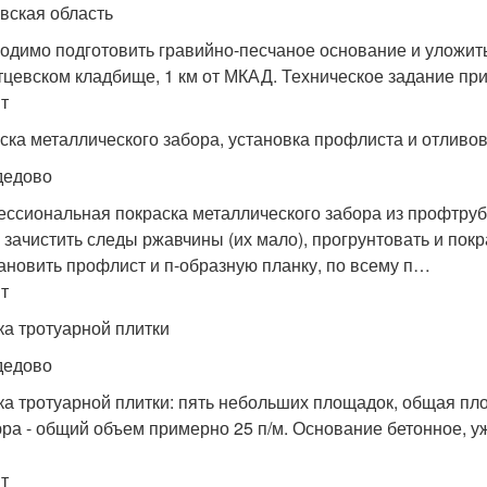
вская область
одимо подготовить гравийно-песчаное основание и уложить
тцевском кладбище, 1 км от МКАД. Техническое задание при
т
ска металлического забора, установка профлиста и отливов
дедово
ссиональная покраска металлического забора из профтрубы
 зачистить следы ржавчины (их мало), прогрунтовать и покра
тановить профлист и п-образную планку, по всему п…
т
ка тротуарной плитки
дедово
ка тротуарной плитки: пять небольших площадок, общая пло
ра - общий объем примерно 25 п/м. Основание бетонное, уж
т