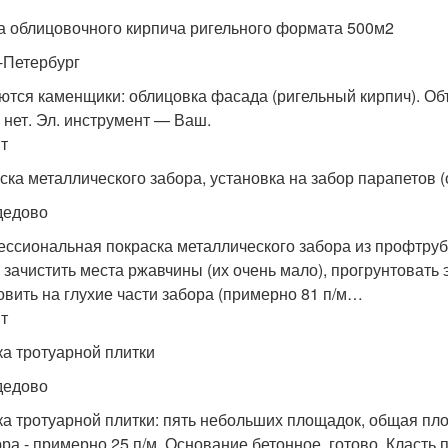
а облицовочного кирпича ригельного формата 500м2
-Петербург
ются каменщики: облицовка фасада (ригельный кирпич). Объ
 нет. Эл. инструмент — Ваш.
т
ска металлического забора, установка на забор парапетов 
дедово
ссиональная покраска металлического забора из профтрубы
 зачистить места ржавчины (их очень мало), прогрунтовать э
овить на глухие части забора (примерно 81 п/м…
т
ка тротуарной плитки
дедово
ка тротуарной плитки: пять небольших площадок, общая пло
ра - примерно 25 п/м. Основание бетонное, готово. Класть 