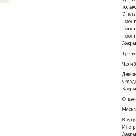
только
Этапы
- мон
- мон
- мон
Закры
Требу
Челяб
Демон
уклад
Закры
Отдел
Москв
Внутр
Инстр
Закры