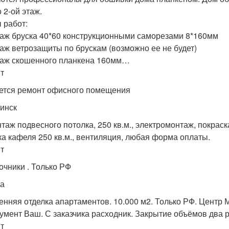
 2-ой этаж.
 работ:
таж бруска 40*60 конструкционными саморезами 8*160мм
таж ветрозащиты по брускам (возможно ее не будет)
таж скошенного планкена 160мм…
т
ется ремонт офисного помещения
инск
таж подвесного потолка, 250 кв.м., электромонтаж, покраск
ка кафеля 250 кв.м., вентиляция, любая форма оплаты.
т
очники . Только РФ
а
енняя отделка апартаментов. 10.000 м2. Только РФ. Центр
умент Ваш. С заказчика расходник. Закрытие объёмов два р
т