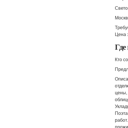
Свето
Москв
Требу
Цена 
Где
Кто с
Предл
Описа
отдел
цены,
облиц
Уклад
Поэта
работ
прожи