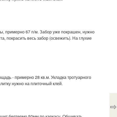
, примерно 67 п/м. Забор уже покрашен, нужно
та, покрасить весь забор (освежить). На глухие
щадь - примерно 28 кв.м. Укладка тротуарного
плитку нужно на плиточный клей.
⇨
шит белтермо 50мм по каркасу. Обшивать