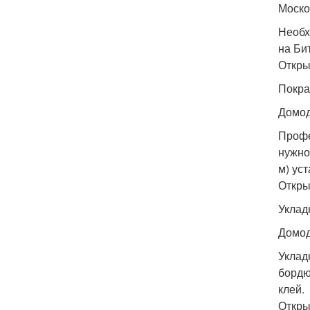
Моско
Необх
на Би
Откры
Покра
Домо
Профе
нужно
м) ус
Откры
Уклад
Домо
Уклад
бордю
клей.
Откры