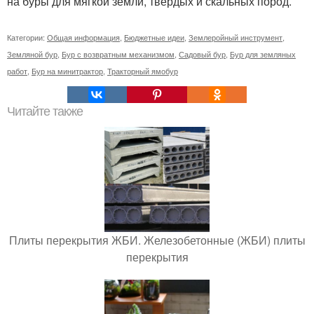
на буры для мягкой земли, твердых и скальных пород.
Категории:
Общая информация
,
Бюджетные идеи
,
Землеройный инструмент
,
Земляной бур
,
Бур с возвратным механизмом
,
Садовый бур
,
Бур для земляных
работ
,
Бур на минитрактор
,
Тракторный ямобур
Читайте также
Плиты перекрытия ЖБИ. Железобетонные (ЖБИ) плиты
перекрытия