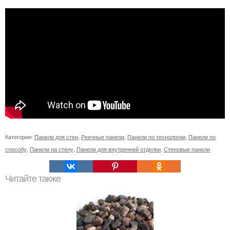
Категории:
Панели для стен
,
Реечные панели
,
Панели по технологии
,
Панели по
способу
,
Панели на стену
,
Панели для внутренней отделки
,
Стеновые панели
Читайте также