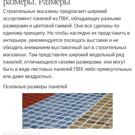
размеры. Размеры
Строительные магазины предлагают широкий
ассортимент панелей из ПВХ, обладающих разными
Материалы для
размерами и цветовой гаммой. Они все сделаны по
Панели под дерево
стеновых панелей
единому принципу. Но чтобы наглядно их представить в
интерьере, рекомендуется посещать выставки и не
обходить вниманием выставочный зал в строительных
магазинах. Там представлен широкий модельный ряд
Деревянные панели
Панели под кирпич
панелей, отличающихся своими размерами, они могут
быть в виде листовых панелей ПВХ либо прямоугольных
или даже квадратных.
Основные размеры панелей
Панели для стен
Декоративные панели
Панели из пластика
Панели на стену