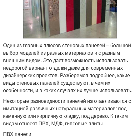
Реечные панели
Отделочные панели
Один из главных плюсов стеновых панелей – большой
Акриловые панели
Облицовочные панели
выбор моделей из разных материалов и с разным
внешним видом. Это дает возможность использовать
недорогой вариант отделки даже для современных
дизайнерских проектов. Разберемся подробнее, какие
Панели из
Панели для фасада
виды стеновых панелей существуют, в чем их
полипропилена
особенности, и в каких случаях их лучше использовать.
Некоторые разновидности панелей изготавливаются с
имитацией различных натуральных материалов: под
Панели для цоколя
каменную или кирпичную кладку, под дерево. К таким
видам относят ПВХ, МДФ, гипсовые плиты.
ПВХ панели