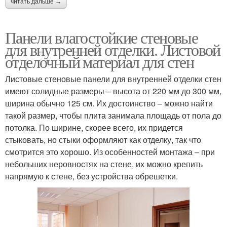
читать дальше →
Панели влагостойкие стеновые
Панели к стене
Стеновые материалы
для внутренней отделки. Листовой
отделочный материал для стен
Листовые стеновые панели для внутренней отделки стен
имеют солидные размеры – высота от 220 мм до 300 мм,
Панели в виде
Панели под плитку
ширина обычно 125 см. Их достоинство – можно найти
такой размер, чтобы плита занимала площадь от пола до
потолка. По ширине, скорее всего, их придется
стыковать, но стыки оформляют как отделку, так что
Панели под кафель
Панели для обшивки
смотрится это хорошо. Из особенностей монтажа – при
небольших неровностях на стене, их можно крепить
напрямую к стене, без устройства обрешетки.
Панели в интерьере
Панели для отделки