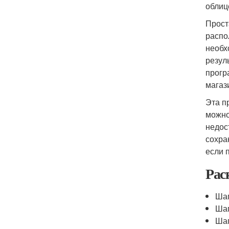
облиц
Прост
распо
необх
резул
прогр
магаз
Эта п
можно
недос
сохра
если 
Рас
Шаг
Шаг
Шаг