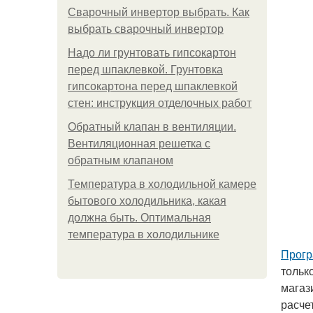
Сварочный инвертор выбрать. Как
выбрать сварочный инвертор
Надо ли грунтовать гипсокартон
перед шпаклевкой. Грунтовка
гипсокартона перед шпаклевкой
стен: инструкция отделочных работ
Обратный клапан в вентиляции.
Вентиляционная решетка с
обратным клапаном
Температура в холодильной камере
бытового холодильника, какая
должна быть. Оптимальная
температура в холодильнике
Прогр
тольк
магаз
расче