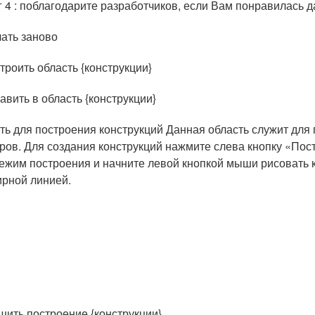
 4 : поблагодарите разработчиков, если Вам понравилась 
ать заново
строить область {конструкции}
авить в область {конструкции}
ть для построения конструкций Данная область служит для 
ров. Для создания конструкций нажмите слева кнопку «Пос
ежим построения и начните левой кнопкой мыши рисовать к
ирной линией.
шить построение {конструкции}