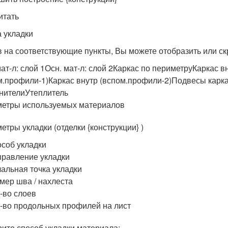
итать
 укладки
 на соответствующие пункты, Вы можете отобразить или ск
мат-л: слой 1Осн. мат-л: слой 2Каркас по периметруКаркас в
м.профили-1)Каркас внутр (вспом.профили-2)Подвесы ка
нителиУтеплитель
етры используемых материалов
етры укладки (отделки {конструкции} )
соб укладки
равление укладки
альная точка укладки
мер шва / нахлеста
-во слоев
-во продольных профилей на лист
ите способ укладки материала: