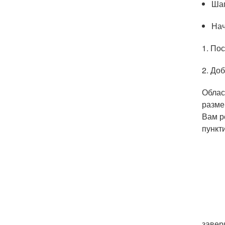
Шаг
Нач
1. По
2. Доб
Облас
разме
Вам р
пункт
завер