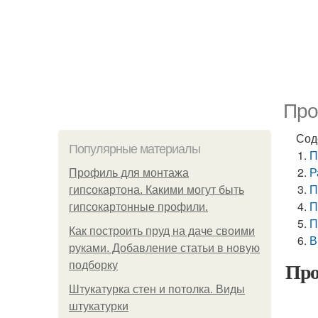
Про
Сод
Популярные материалы
П
Р
Профиль для монтажа
П
гипсокартона. Какими могут быть
П
гипсокартонные профили.
П
Как построить пруд на даче своими
В
руками. Добавление статьи в новую
Про
подборку
Штукатурка стен и потолка. Виды
штукатурки