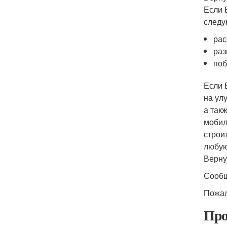
Если 
следу
рас
раз
поб
Если 
на ул
а так
мобил
строи
любую
Верну
Сообщ
Пожал
Про