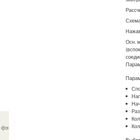
Рассч
Схема
Нажав
Осн. 
(вспо
соеди
Парам
Парам
Спо
Нап
Нач
Раз
Кол
⇦
Кол
Выбер