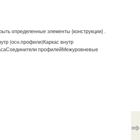
рыть определенные элементы {конструкции} .
нутр (осн.профили)Каркас внутр
ркасаСоединители профилейМежуровневые
⇨