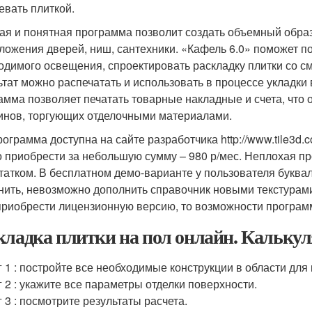
евать плиткой.
ая и понятная программа позволит создать объемный обра
ложения дверей, ниш, сантехники. «Кафель 6.0» поможет п
одимого освещения, спроектировать раскладку плитки со 
ьтат можно распечатать и использовать в процессе укладки 
амма позволяет печатать товарные накладные и счета, что
инов, торгующих отделочными материалами.
рограмма доступна на сайте разработчика http://www.tile3d.
 приобрести за небольшую сумму – 980 р/мес. Неплохая п
татком. В бесплатном демо-варианте у пользователя буква
нить, невозможно дополнить справочник новыми текстурами
приобрести лицензионную версию, то возможности програм
кладка плитки на пол онлайн. Кальку
 1 : постройте все необходимые конструкции в области для
 2 : укажите все параметры отделки поверхности.
 3 : посмотрите результаты расчета.