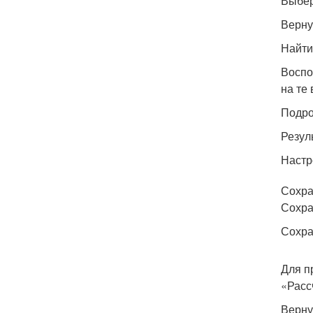
Выбер
Верну
Найти
Воспо
на те
Подро
Резул
Настр
Сохра
Сохра
Сохра
Для п
«Расс
Верну