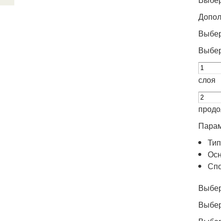
Допол
Выбер
Выбер
слоя
продо
Парам
Тип
Осн
Спо
Выбер
Выбер