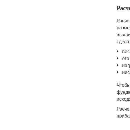
Расч
Расче
разме
выяви
сделат
вес
его
наг
нес
Чтобы
фунда
исход
Расче
приба