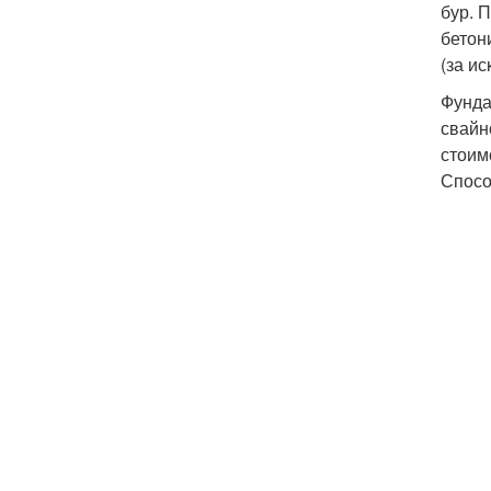
бур. 
бетон
(за и
Фунда
свайн
стоим
Спосо