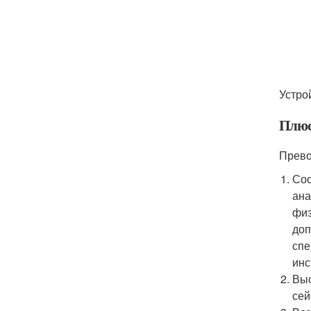
Устро
Плюс
Прево
Соо
ана
физ
доп
спе
инс
Выс
сей