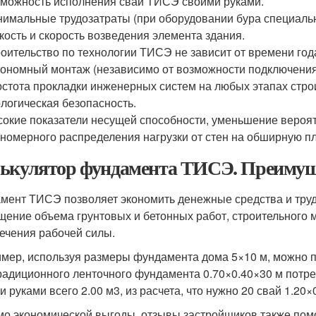
можность исполнения сваи ТИСЭ своими руками.
имальные трудозатраты (при оборудовании бура специаль
кость и скорость возведения элемента здания.
оительство по технологии ТИСЭ не зависит от времени год
ономный монтаж (независимо от возможности подключения 
стота прокладки инженерных систем на любых этапах стро
логическая безопасность.
окие показатели несущей способности, уменьшение вероятн
номерного распределения нагрузки от стен на обширную п
ькулятор фундамента ТИСЭ. Преимущ
мент ТИСЭ позволяет экономить денежные средства и трудо
щение объема грунтовых и бетонных работ, строительного м
ечения рабочей силы.
мер, используя размеры фундамента дома 5×10 м, можно п
радиционного ленточного фундамента 0.70×0.40×30 м потре
и руками всего 2.00 м
3
, из расчета, что нужно 20 свай 1.20×
о экономической выгоды, отзывы застройщиков также пом