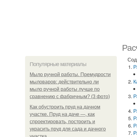
Рас
Сод
Популярные материалы
Р
Мыло ручной работы. Премудрости
К
мыловаров: действительно ли
мыло ручной работы лучше по
Р
сравнению с фабричным? (3 фото)
Как обустроить пруд на дачном
Р
участке. Пруд на даче —, как
Р
спроектировать, построить и
Р
украсить пруд для сада и дачного
Р
участка