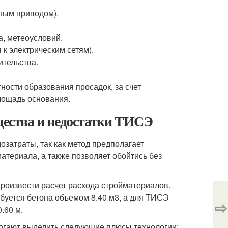
ным приводом).
а, метеоусловий.
к электрическим сетям).
ительства.
ости образования просадок, за счет
лощадь основания.
ества и недостатки ТИСЭ
затраты, так как метод предполагает
атериала, а также позволяет обойтись без
роизвести расчет расхода стройматериалов.
буется бетона объемом 8.40 м
3
, а для ТИСЭ
⇨
0.60 м.
огают выделить следующие плюсы технологии: