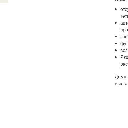
отс
тех
авт
про
сни
фун
воз
Яко
рас
Демон
выявл