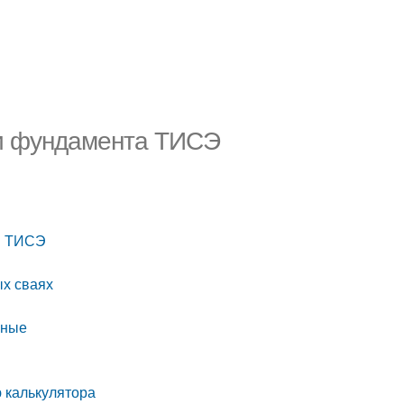
и фундамента ТИСЭ
и ТИСЭ
ых сваях
нные
 калькулятора