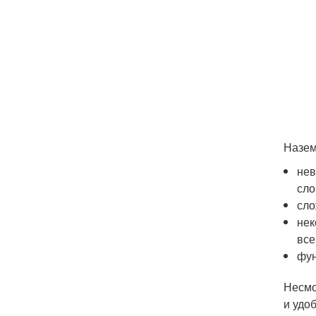
Назем
нев
сло
сло
нек
все
фун
Несмо
и удо