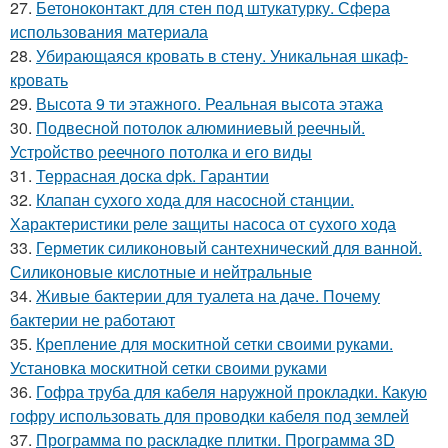
27.
Бетоноконтакт для стен под штукатурку. Сфера
использования материала
28.
Убирающаяся кровать в стену. Уникальная шкаф-
кровать
29.
Высота 9 ти этажного. Реальная высота этажа
30.
Подвесной потолок алюминиевый реечный.
Устройство реечного потолка и его виды
31.
Террасная доска dpk. Гарантии
32.
Клапан сухого хода для насосной станции.
Характеристики реле защиты насоса от сухого хода
33.
Герметик силиконовый сантехнический для ванной.
Силиконовые кислотные и нейтральные
34.
Живые бактерии для туалета на даче. Почему
бактерии не работают
35.
Крепление для москитной сетки своими руками.
Установка москитной сетки своими руками
36.
Гофра труба для кабеля наружной прокладки. Какую
гофру использовать для проводки кабеля под землей
37.
Программа по раскладке плитки. Программа 3D