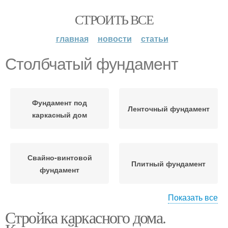
СТРОИТЬ ВСЕ
главная
новости
статьи
Столбчатый фундамент
Фундамент под
Ленточный фундамент
каркасный дом
Свайно-винтовой
Плитный фундамент
фундамент
Показать все
Стройка каркасного дома.
Фундамент для
Руки от фундамента
деревянного гаража