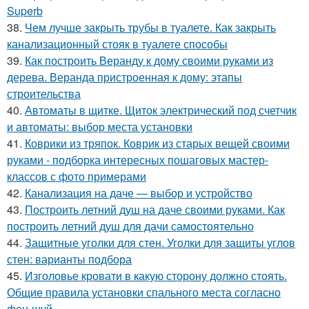
Superb
38.
Чем лучше закрыть трубы в туалете. Как закрыть
канализационный стояк в туалете способы
39.
Как построить Веранду к дому своими руками из
дерева. Веранда пристроенная к дому: этапы
строительства
40.
Автоматы в щитке. Щиток электрический под счетчик
и автоматы: выбор места установки
41.
Коврики из тряпок. Коврик из старых вещей своими
руками - подборка интересных пошаговых мастер-
классов с фото примерами
42.
Канализация на даче — выбор и устройство
43.
Построить летний душ на даче своими руками. Как
построить летний душ для дачи самостоятельно
44.
Защитные уголки для стен. Уголки для защиты углов
стен: варианты подбора
45.
Изголовье кровати в какую сторону должно стоять.
Общие правила установки спального места согласно
фен-шуй