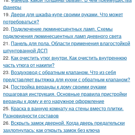
фанеры
19.
Двери для шкафа-купе своими руками. Что может
потребоваться?
20.
Подключение люминесцентных ламп. Схемы
подключения люминесцентных ламп дневного света
21.
Панель для пола. Области применения влагостойкой
шпунтованной ДСП
22.
Как очистить утюг внутри. Как очистить внутреннюю
часть утюга от накипи?
23.
Воздуховод с обратным клапаном. Что из себя
представляет вытяжка для кухни с обратным клапаном?
24.
Постройка веранды к дому своими руками
пошаговая инструкция. Основные правила пристройки
веранды к дому и его наружное оформление
25.
Краска в ванную комнату на стены вместо плитки.
Разновидности составов
26.
Вскрыть замок дверной. Когда дверь предательски
захлопнулась: как открыть замок без ключа