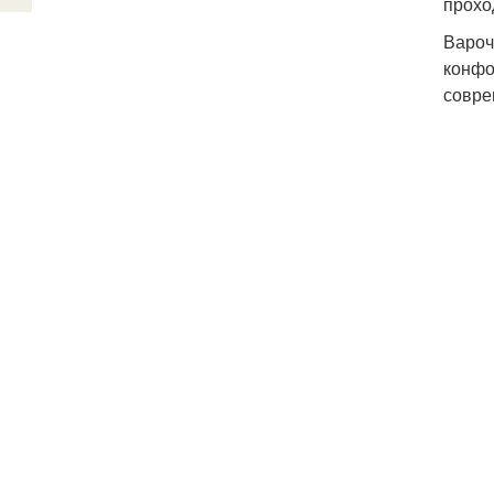
прохо
Вароч
конфо
совре