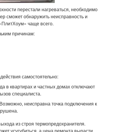
рхности перестали нагреваться, необходимо
тер сможет обнаружить неисправность и
 «ПлитХоум» чаще всего.
льким причинам:
действия самостоятельно:
гда в квартирах и частных домах отключают
вызов специалиста.
 Возможно, неисправна точка подключения к
арушена.
выхода из строя термопредохранителя.
жет усугубиться, а цена ремонта вырасти.