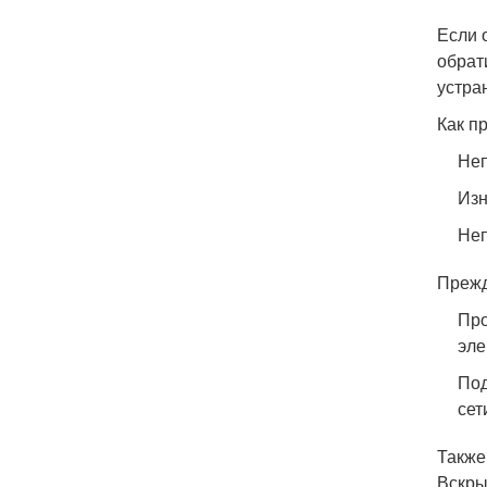
Если 
обрат
устра
Как п
Неп
Изн
Неп
Прежд
Про
эле
Под
сет
Также
Вскры