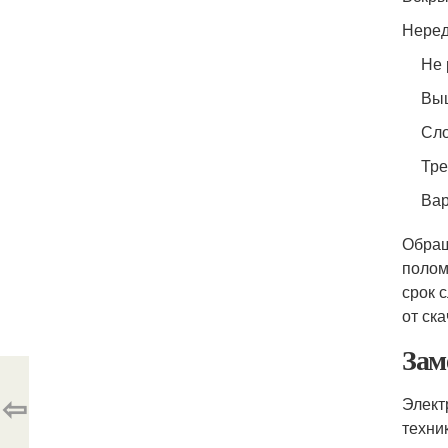
Неред
Не 
Выш
Сло
Тре
Вар
Обращ
полом
срок 
от ск
Зам
⇦
Элект
техни