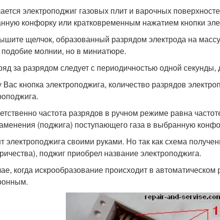
ается электроподжиг газовых плит и варочных поверхносте
нную конфорку или кратковременным нажатием кнопки эле
ышите щелчок, образованный разрядом электрода на массу
, подобие молнии, но в миниатюре.
д за разрядом следует с периодичностью одной секунды, д
у Вас кнопка электроподжига, количество разрядов электро
роподжига.
етственно частота разрядов в ручном режиме равна частоте
аменения (поджига) поступающего газа в выбранную конфо
т электроподжига своими руками. Но так как схема получен
тричества), поджиг приобрел название электроподжига.
чае, когда искрообразование происходит в автоматическом
ронным.