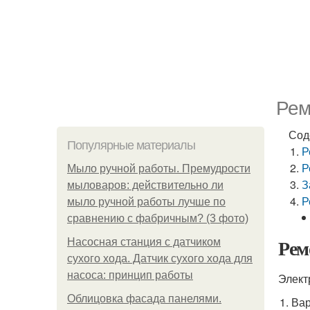
Рем
Сод
Популярные материалы
Р
Р
Мыло ручной работы. Премудрости
З
мыловаров: действительно ли
Р
мыло ручной работы лучше по
сравнению с фабричным? (3 фото)
Рем
Насосная станция с датчиком
сухого хода. Датчик сухого хода для
насоса: принцип работы
Элект
Облицовка фасада панелями.
Вар