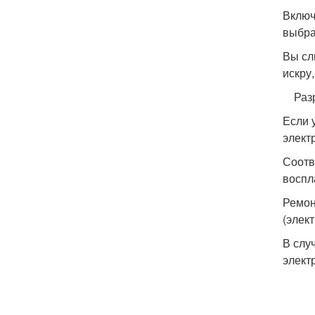
Включ
выбра
Вы сл
искру
Разря
Если 
элект
Соотв
воспл
Ремон
(элек
В слу
элект