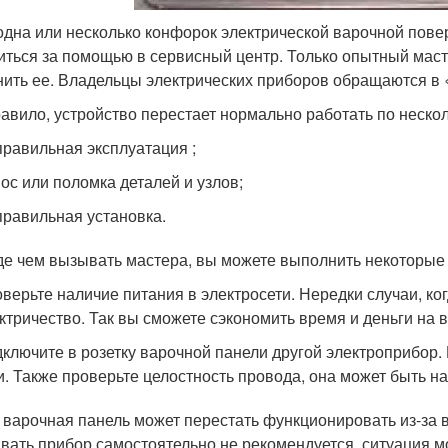
одна или несколько конфорок электрической варочной пове
иться за помощью в сервисный центр. Только опытный мас
нить ее. Владельцы электрических приборов обращаются в
равило, устройство перестает нормально работать по неско
равильная эксплуатация ;
ос или поломка деталей и узлов;
равильная установка.
е чем вызывать мастера, вы можете выполнить некоторые 
верьте наличие питания в электросети. Нередки случаи, ко
ктричество. Так вы сможете сэкономить время и деньги на 
ключите в розетку варочной панели другой электроприбор.
и. Также проверьте целостность провода, она может быть н
 варочная панель может перестать функционировать из-за 
вать прибор самостоятельно не рекомендуется, ситуация мо