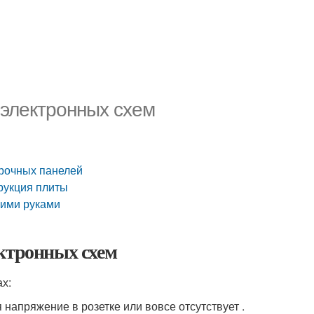
 электронных схем
арочных панелей
рукция плиты
оими руками
ектронных схем
х:
 напряжение в розетке или вовсе отсутствует .