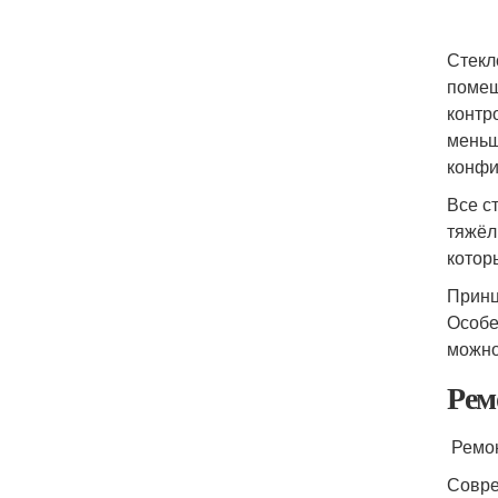
Стекл
помещ
контр
меньш
конфи
Все с
тяжёл
котор
Принц
Особе
можно
Рем
Ремон
Совре