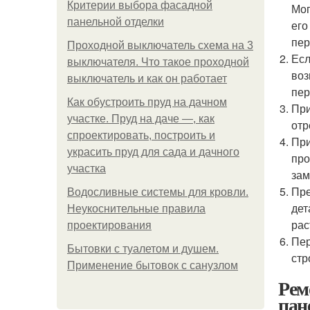
Критерии выбора фасадной
Мог
панельной отделки
его
пер
Проходной выключатель схема на 3
Есл
выключателя. Что такое проходной
воз
выключатель и как он работает
пер
Как обустроить пруд на дачном
При
участке. Пруд на даче —, как
отр
спроектировать, построить и
При
украсить пруд для сада и дачного
про
участка
зам
Пре
Водосливные системы для кровли.
дет
Неукоснительные правила
рас
проектирования
Пер
Бытовки с туалетом и душем.
стр
Применение бытовок с санузлом
Рем
пан