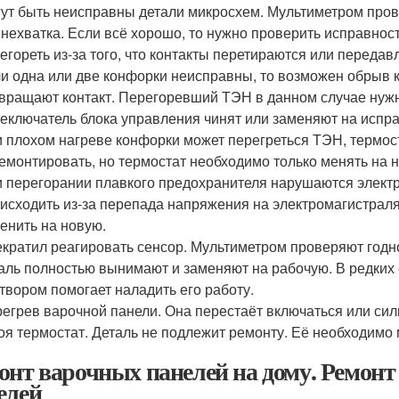
ут быть неисправны детали микросхем. Мультиметром прове
 нехватка. Если всё хорошо, то нужно проверить исправно
егореть из-за того, что контакты перетираются или перед
и одна или две конфорки неисправны, то возможен обрыв к
вращают контакт. Перегоревший ТЭН в данном случае нужн
еключатель блока управления чинят или заменяют на испр
 плохом нагреве конфорки может перегреться ТЭН, термос
емонтировать, но термостат необходимо только менять на 
 перегорании плавкого предохранителя нарушаются электр
исходить из-за перепада напряжения на электромагистраля
енить на новую.
кратил реагировать сенсор. Мультиметром проверяют годнос
аль полностью вынимают и заменяют на рабочую. В редких
твором помогает наладить его работу.
егрев варочной панели. Она перестаёт включаться или сил
оя термостат. Деталь не подлежит ремонту. Её необходимо 
онт варочных панелей на дому. Ремонт
елей