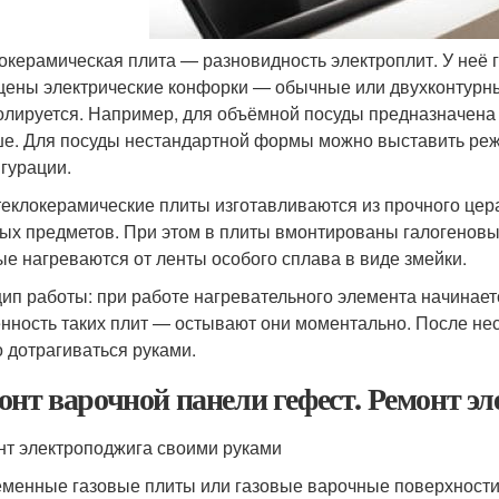
окерамическая плита — разновидность электроплит. У неё г
ены электрические конфорки — обычные или двухконтурны
олируется. Например, для объёмной посуды предназначена 
е. Для посуды нестандартной формы можно выставить ре
гурации.
теклокерамические плиты изготавливаются из прочного це
ых предметов. При этом в плиты вмонтированы галогенов
ые нагреваются от ленты особого сплава в виде змейки.
ип работы: при работе нагревательного элемента начинает
нность таких плит — остывают они моментально. После нес
 дотрагиваться руками.
онт варочной панели гефест. Ремонт э
т электроподжига своими руками
менные газовые плиты или газовые варочные поверхности