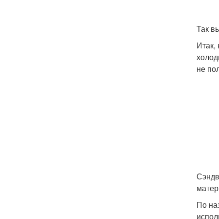
Так в
Итак,
холод
не по
Сэндв
матер
По на
испол