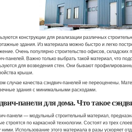
ьзуются конструкции для реализации различных строительн
этажные здания. Из материала можно быстро и легко постр
жение. Очень популярно строительство офисов, складских 
ич-панелей. Важно только выбрать такой материал, что по
ьзуются для возведения стен. Они бывают профилированным
ройства крыши.
ом случае качества сэндвич-панелей не переоценены. Мате
вечные здания с минимальными расходами.
двич-панели для дома. Что такое сэнд
ич-панели — модульный строительный материал, предназн
ые строятся по каркасной технологии. Состоят из трех слое
 ними. Использование этого материала в разы ускоряет отде