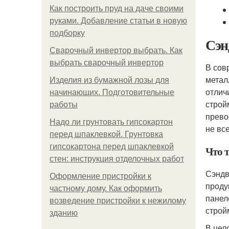
Как построить пруд на даче своими
руками. Добавление статьи в новую
подборку
Сэн
Сварочный инвертор выбрать. Как
выбрать сварочный инвертор
В сов
метал
Изделия из бумажной лозы для
отлич
начинающих. Подготовительные
строй
работы
прево
Надо ли грунтовать гипсокартон
не вс
перед шпаклевкой. Грунтовка
гипсокартона перед шпаклевкой
Что т
стен: инструкция отделочных работ
Сэндв
Оформление пристройки к
проду
частному дому. Как оформить
панел
возведение пристройки к нежилому
строй
зданию
В цел