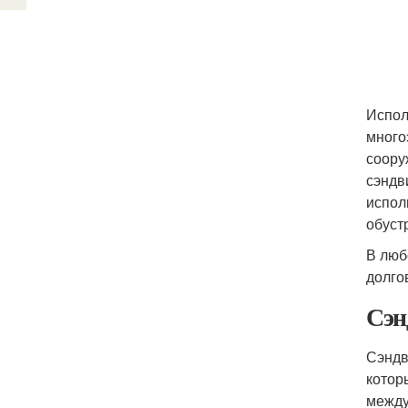
Испол
много
соору
сэндв
испол
обуст
В люб
долго
Сэн
Сэндв
котор
между