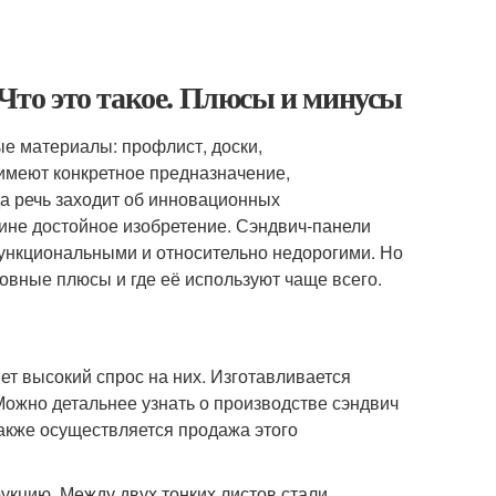
 Что это такое. Плюсы и минусы
е материалы: профлист, доски,
 имеют конкретное предназначение,
да речь заходит об инновационных
ине достойное изобретение. Сэндвич-панели
ункциональными и относительно недорогими. Но
новные плюсы и где её используют чаще всего.
т высокий спрос на них. Изготавливается
Можно детальнее узнать о производстве сэндвич
 также осуществляется продажа этого
укцию. Между двух тонких листов стали