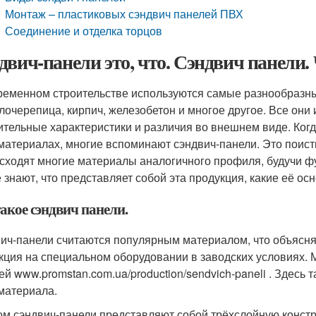
Монтаж – пластиковых сэндвич панелей ПВХ
Соединение и отделка торцов
двич-панели это, что. Сэндвич панели.
ременном строительстве используются самые разнообразны
лочерепица, кирпич, железобетон и многое другое. Все они
ительные характеристики и различия во внешнем виде. Ког
материалах, многие вспоминают сэндвич-панели. Это поист
сходят многие материалы аналогичного профиля, будучи ф
е знают, что представляет собой эта продукция, какие её ос
акое сэндвич панели.
ич-панели считаются популярным материалом, что объясняе
кция на специальном оборудовании в заводских условиях. 
ей www.promstan.com.ua/production/sendvich-paneli . Здесь
материала.
ом сэндвич-панели представляют собой трёхслойную констр