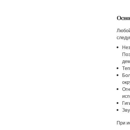
Осно
Любой
следу
Нез
Поэ
дем
Теп
Бол
окр
Огн
исп
Гиг
Зву
При и