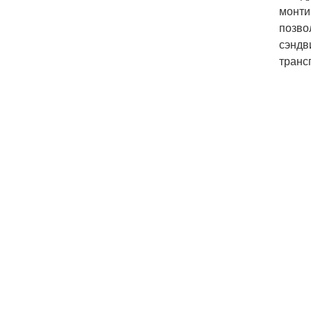
монти
позво
сэндв
транс