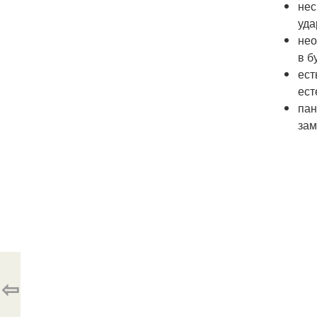
нес
уда
нео
в б
ест
ест
пан
зам
⇦