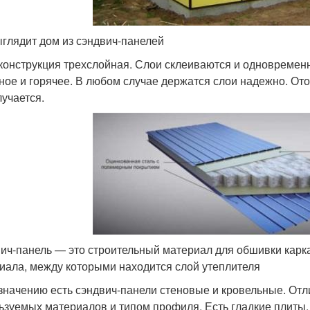
ыглядит дом из сэндвич-панелей
 конструкция трехслойная. Слои склеиваются и одновремен
ное и горячее. В любом случае держатся слои надежно. Ото
лучается.
ич-панель — это строительный материал для обшивки каркас
иала, между которыми находится слой утеплителя
значению есть сэндвич-панели стеновые и кровельные. От
ьзуемых материалов и типом профиля. Есть гладкие плиты,