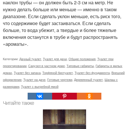
наклон трубы — он должен быть 2-3 см на метр. Не
нужно делать больше или меньше — именно в таком
диапазоне. Если сделать уклон меньше, есть риск того,
что содержимое будет застаиваться. Если сделать
больше, то вода убежит, а твердые и более тяжелые
включения останутся в трубе и будут распространять
«ароматы».
Категории:
Дачный туалет
,
Туалет для дачи
,
Общие положения
,
Туалет при
проектировании
,
Санузел в частном доме
,
Типовые габариты
,
Габариты в жилых
домах
,
Туалет без запаха
,
Торфяной биотуалет
,
Туалет без фундамента
,
Внешний
оформление
,
Туалет на даче
,
Готовые чертежи
,
Деревянный туалет
,
Шалаш с
размерами
,
Туалет с выгребной ямой
Читайте также