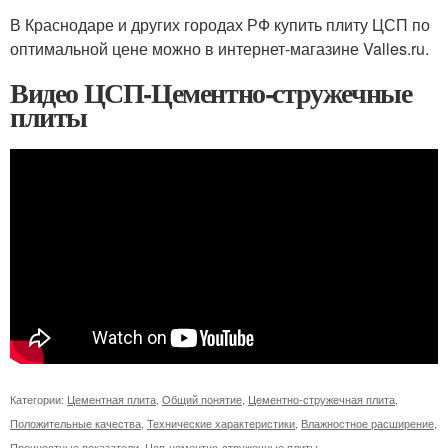
В Краснодаре и других городах РФ купить плиту ЦСП по
оптимальной цене можно в интернет-магазине Valles.ru.
Видео ЦСП-Цементно-стружечные
плиты
Категории:
Цементная плита
,
Общий понятие
,
Цементно-стружечная плита
,
Положительные качества
,
Технические характеристики
,
Влажностное расширение
,
Прочностные показатели
,
Цсп-цементно-стружечные плиты