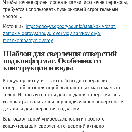
Чтобы точнее ориентировать замки, исключив перекосы,
требуется использовать пузырьковый строительный
уровень.
Источник:
https://stroyvsepodryad.info/stati/kak-vrezat-
zamok-v-derevyannuyu-dver-vidy-zamkov-dlya-
mezhkomnatnyh-dverey
Шаблон для сверления отверстий
под конфирмат. Особенности
конструкции и виды
Кондуктор, по сути, – это шаблон для сверления
отверстий, позволяющий выполнить их максимально
точно. Используют его и для создания отверстий, ось
которых располагается перпендикулярно поверхности
детали, и для сверления под углом.
Благодаря своей универсальности и простоте
кондукторы для сверления отверстий активно