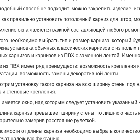
подобный способ не подходит, можно закрепить изделие, и
, как правильно установить потолочный карниз для штор, мо
ление окна является важной составляющей любого ремон
того необходимо выбрать тип и размер карниза, который бу
жна установка обычных классических карнизов с из полых 
ных карнизов и карнизов из ПВХ с заменной лентой. Именно 
з из ПВХ имеет ряд преимуществ: возможность крепления к 
уатации, возможность замены декоративной ленты.
отрим установку такого карниза на всю ширину стены под н
з и стеновые крепления.
 имеется окно, над которым следует установить указанный 
длина карниза превышает ширину стены, то лишнюю часть 
арительно замерив расстояние рулеткой.
исимости от длины карниза необходимо выбрать количеств
ечат надежную фиксацию.