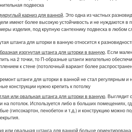
нительная подвеска
укруглый карниз для ванной
. Это одна из частных разновид
ели имеют более высокую устойчивость и не нуждаются в п
меры изделия, под крупную сантехнику подвеска в любом с
утая штанга для шторки в ванную относится к разновиднос
бразная изогнутая штанга для шторки в ванную
. Если мале
пить на 2 точки, то П-образные штанги желательно обеспеч
плением к стене (потолочный вариант более распространен
ремонт штанги для шторки в ванной не стал регулярным и н
ные конструкции нужно крепить к потолку
глая или овальная штанга для шторки в ванную
. Выглядит 
 и на потолок. Используется либо в больших помещениях, гд
бые (гипсокартон, пенобетон и т.д.) и конструкцию можно п
екрытия.
ая или овальная штанга для ванной больше ориентирован