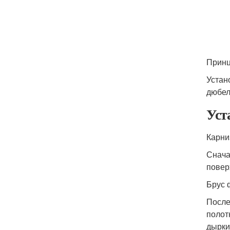
Принц
Устан
дюбел
Уст
Карни
Снача
повер
Брус 
После
полот
дырки