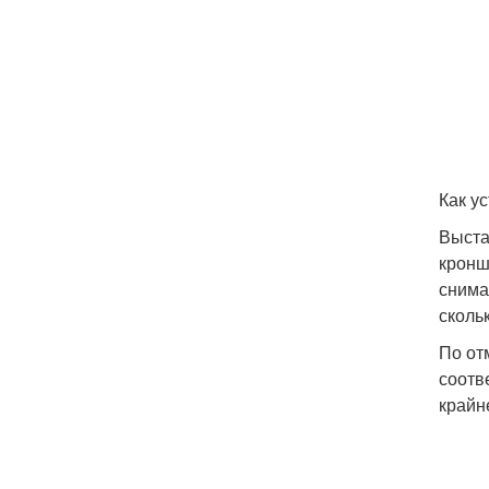
Как у
Выста
кронш
снима
сколь
По от
соотв
крайн