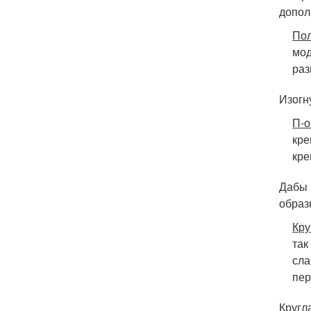
допол
Пол
мод
раз
Изогн
П-о
кре
кре
Дабы 
образ
Кру
так
сла
пер
Кругл