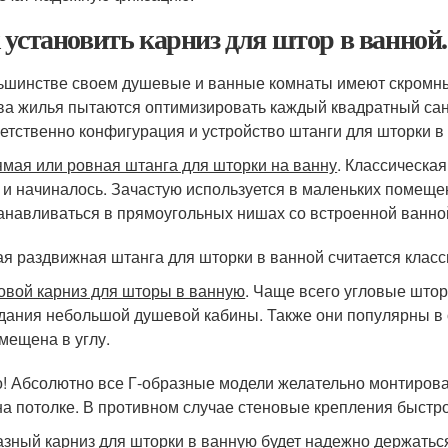
 установить карниз для штор в ванной
ьшинстве своем душевые и ванные комнаты имеют скромны
ва жилья пытаются оптимизировать каждый квадратный сан
етственно конфигурация и устройство штанги для шторки в
мая или ровная штанга для шторки на ванну
. Классическа
 и начиналось. Зачастую используется в маленьких помещ
анавливаться в прямоугольных нишах со встроенной ванно
я раздвижная штанга для шторки в ванной считается клас
овой карниз для шторы в ванную
. Чаще всего угловые што
дания небольшой душевой кабины. Также они популярны в
мещена в углу.
! Абсолютно все Г-образные модели желательно монтироват
на потолке. В противном случае стеновые крепления быстро
азный карниз для шторки в ванную будет надежно держаться 