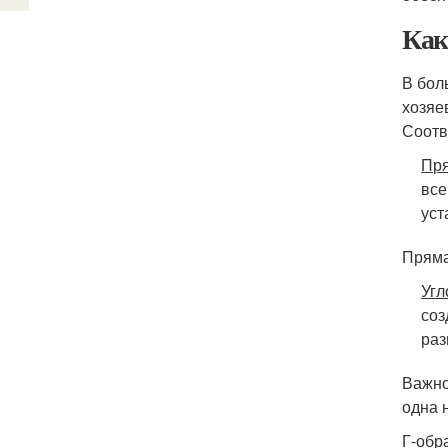
Как
В бол
хозяе
Соотв
Пря
все
уст
Пряма
Угл
соз
раз
Важно
одна 
Г-обр