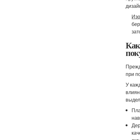
дизай
Изо
бер
зат
Как
пок
Прежд
при п
У каж
влиян
выдел
Пла
нав
Дер
кач