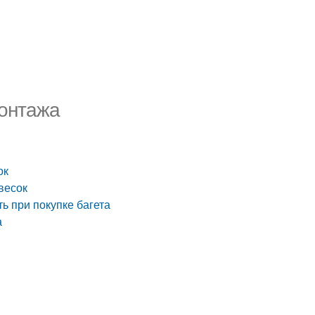
монтажа
ок
весок
ть при покупке багета
а