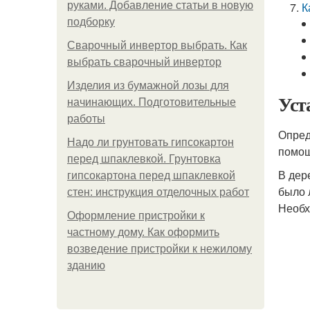
руками. Добавление статьи в новую
К
подборку
Сварочный инвертор выбрать. Как
выбрать сварочный инвертор
Изделия из бумажной лозы для
Уст
начинающих. Подготовительные
работы
Опред
Надо ли грунтовать гипсокартон
помощ
перед шпаклевкой. Грунтовка
В дер
гипсокартона перед шпаклевкой
было 
стен: инструкция отделочных работ
Необх
Оформление пристройки к
частному дому. Как оформить
возведение пристройки к нежилому
зданию