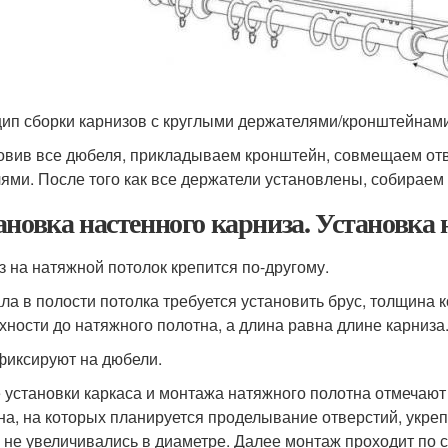
ип сборки карнизов с круглыми держателями/кронштейнам
овив все дюбеля, прикладываем кронштейн, совмещаем отв
ями. После того как все держатели установлены, собираем
ановка настенного карниза. Установка
з на натяжной потолок крепится по-другому.
ла в полости потолка требуется установить брус, толщина 
хности до натяжного полотна, а длина равна длине карниза
фиксируют на дюбели.
 установки каркаса и монтажа натяжного полотна отмечают 
на, на которых планируется проделывание отверстий, укре
 не увеличивались в диаметре. Далее монтаж проходит по 