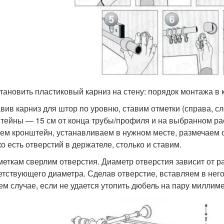
становить пластиковый карниз на стену: порядок монтажа в 
вив карниз для штор по уровню, ставим отметки (справа, слев
тейны — 15 см от конца трубы/профиля и на выбранном расс
ем кронштейн, устанавливаем в нужном месте, размечаем о
ко есть отверстий в держателе, столько и ставим.
меткам сверлим отверстия. Диаметр отверстия зависит от 
етствующего диаметра. Сделав отверстие, вставляем в нег
ем случае, если не удается утопить дюбель на пару миллим