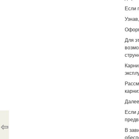
Если 
Узнав
Оформ
Для э
возмо
струн
Карни
экспл
Рассм
карни
Далее
Если 
предв
⇦
В зав
обесп