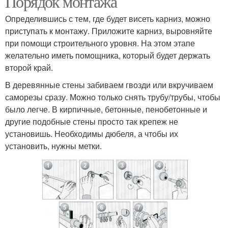
Порядок монтажа
Определившись с тем, где будет висеть карниз, можно
приступать к монтажу. Приложите карниз, выровняйте
при помощи строительного уровня. На этом этапе
Карниз с боковым
Крепление для карниза
желательно иметь помощника, который будет держать
второй край.
В деревянные стены забиваем гвозди или вкручиваем
саморезы сразу. Можно только снять трубу/трубы, чтобы
Кронштейн для карниза
Карниз к стене
было легче. В кирпичные, бетонные, пенобетонные и
другие подобные стены просто так крепеж не
установишь. Необходимы дюбеля, а чтобы их
установить, нужны метки.
Шинный карниз
Лента на карниз
Бленда для
Карниз к бетонному
потолочного карниза
потолку