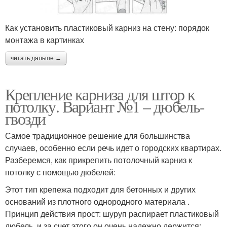
Как установить пластиковый карниз на стену: порядок
Карниз к потолку
Профильный карниз
монтажа в картинках
читать дальше →
Крепление карниза для штор к
потолку. Вариант №1 – дюбель-
гвозди
Самое традиционное решение для большинства
случаев, особенно если речь идет о городских квартирах.
Разберемся, как прикрепить потолочный карниз к
потолку с помощью дюбелей:
Этот тип крепежа подходит для бетонных и других
оснований из плотного однородного материала .
Принцип действия прост: шуруп распирает пластиковый
дюбель, и за счет этого он очень надежно держится;