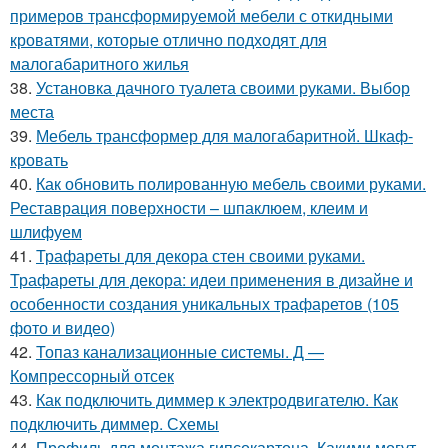
примеров трансформируемой мебели с откидными
кроватями, которые отлично подходят для
малогабаритного жилья
38.
Установка дачного туалета своими руками. Выбор
места
39.
Мебель трансформер для малогабаритной. Шкаф-
кровать
40.
Как обновить полированную мебель своими руками.
Реставрация поверхности – шпаклюем, клеим и
шлифуем
41.
Трафареты для декора стен своими руками.
Трафареты для декора: идеи применения в дизайне и
особенности создания уникальных трафаретов (105
фото и видео)
42.
Топаз канализационные системы. Д —
Компрессорный отсек
43.
Как подключить диммер к электродвигателю. Как
подключить диммер. Схемы
44.
Профиль для монтажа гипсокартона. Какими могут