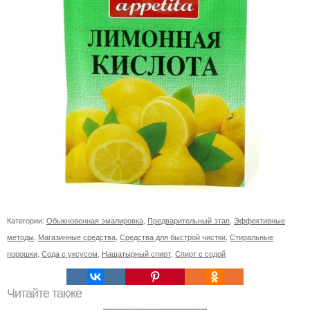
Категории:
Обыкновенная эмалировка
,
Предварительный этап
,
Эффективные
методы
,
Магазинные средства
,
Средства для быстрой чистки
,
Стиральные
порошки
,
Сода с уксусом
,
Нашатырный спирт
,
Спирт с содой
Читайте также