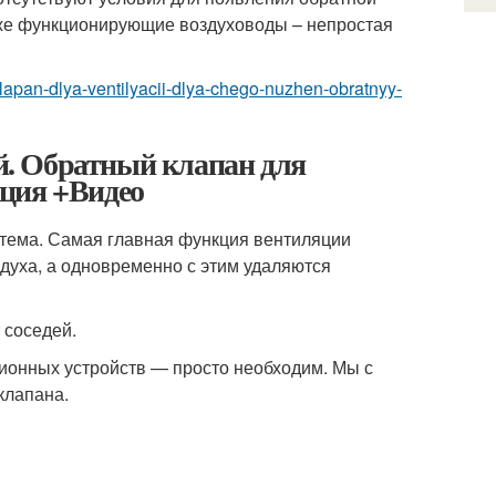
 уже функционирующие воздуховоды – непростая
klapan-dlya-ventilyacii-dlya-chego-nuzhen-obratnyy-
. Обратный клапан для
ция +Видео
тема. Самая главная функция вентиляции
духа, а одновременно с этим удаляются
 соседей.
ционных устройств — просто необходим. Мы с
клапана.