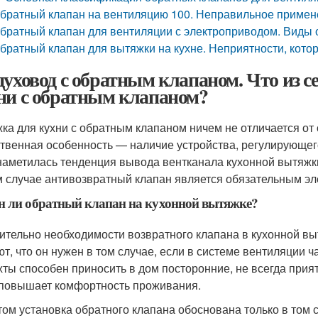
братный клапан на вентиляцию 100. Неправильное примен
братный клапан для вентиляции с электроприводом. Виды
братный клапан для вытяжки на кухне. Неприятности, котор
духовод с обратным клапаном. Что из с
ни с обратным клапаном?
ка для кухни с обратным клапаном ничем не отличается от 
твенная особенность — наличие устройства, регулирующего
наметилась тенденция вывода вентканала кухонной вытяжк
м случае антивозвратный клапан является обязательным э
 ли обратный клапан на кухонной вытяжке?
ительно необходимости возвратного клапана в кухонной вы
ют, что он нужен в том случае, если в системе вентиляции ч
хты способен приносить в дом посторонние, не всегда прия
 повышает комфортность проживания.
том установка обратного клапана обоснована только в том 