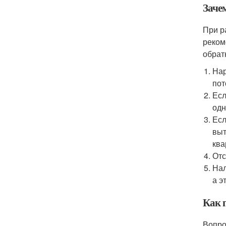
Заче
При р
реком
обрат
Нар
пот
Есл
одн
Есл
выт
ква
Отс
Нал
а э
Как 
Вопро