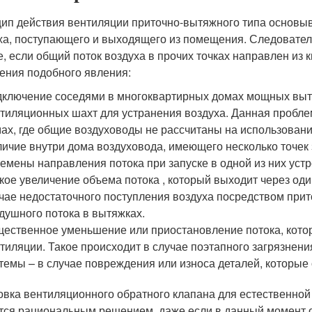
ип действия вентиляции приточно-вытяжного типа основыв
ха, поступающего и выходящего из помещения. Следователь
е, если общий поток воздуха в прочих точках направлен и
ения подобного явления:
ключение соседями в многоквартирных домах мощных выт
тиляционных шахт для устранения воздуха. Данная пробле
ах, где общие воздуховоды не рассчитаны на использован
ичие внутри дома воздуховода, имеющего несколько точек 
емены направления потока при запуске в одной из них уст
кое увеличение объема потока , который выходит через од
чае недостаточного поступления воздуха посредством при
душного потока в вытяжках.
ественное уменьшение или приостановление потока, котор
тиляции. Такое происходит в случае поэтапного загрязнени
темы – в случае повреждения или износа деталей, которые 
овка вентиляционного обратного клапана для естественно
тся рациональным решением, даже если в данный момент о