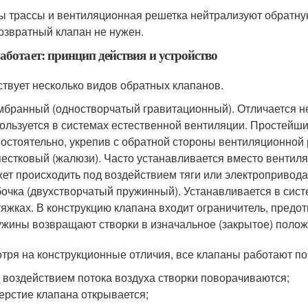
ы трассы и вентиляционная решетка нейтрализуют обратную
озвратный клапан не нужен.
аботает: принцип действия и устройство
твует несколько видов обратных клапанов.
бранный (одностворчатый гравитационный). Отличается н
ользуется в системах естественной вентиляции. Простейш
остоятельно, укрепив с обратной стороны вентиляционной 
естковый (жалюзи). Часто устанавливается вместо вентиля
ет происходить под воздействием тяги или электропривода
очка (двухстворчатый пружинный). Устанавливается в сист
яжках. В конструкцию клапана входит ограничитель, предо
жины возвращают створки в изначальное (закрытое) полож
тря на конструкционные отличия, все клапаны работают по
 воздействием потока воздуха створки поворачиваются;
ерстие клапана открывается;