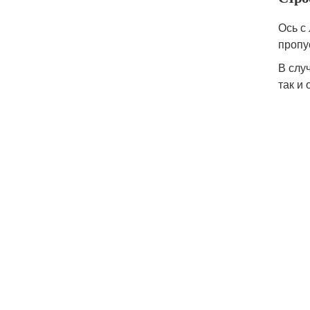
Ось с
пропу
В слу
так и 