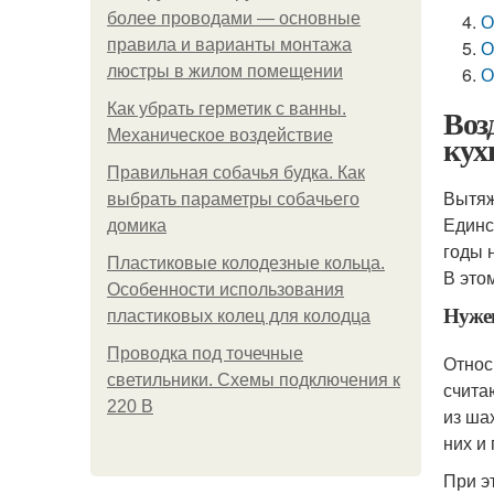
более проводами — основные
О
правила и варианты монтажа
О
люстры в жилом помещении
О
Как убрать герметик с ванны.
Воз
Механическое воздействие
кух
Правильная собачья будка. Как
Вытяж
выбрать параметры собачьего
Единс
домика
годы 
Пластиковые колодезные кольца.
В это
Особенности использования
Нужен
пластиковых колец для колодца
Проводка под точечные
Относ
светильники. Схемы подключения к
счита
220 В
из ша
них и
При э