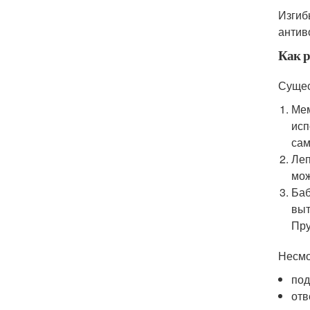
Изгиб
антив
Как р
Сущес
Мем
исп
сам
Леп
мож
Баб
выт
Пру
Несмо
под
отв