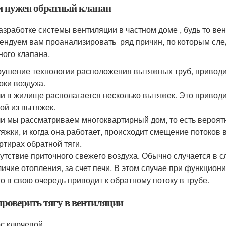
м нужен обратный клапан
азработке системы вентиляции в частном доме , будь то ве
ендуем вам проанализировать ряд причин, по которым сл
ного клапана.
ушение технологии расположения вытяжных труб, приводит
оки воздуха.
и в жилище располагается несколько вытяжек. Это приводит 
ой из вытяжек.
и мы рассматриваем многоквартирный дом, то есть вероят
яжки, и когда она работает, происходит смещение потоков в
ртирах обратной тяги.
утствие приточного свежего воздуха. Обычно случается в с
ичие отопления, за счет печи. В этом случае при функциони
то в свою очередь приводит к обратному потоку в трубе.
проверить тягу в вентиляции
с ключевой.