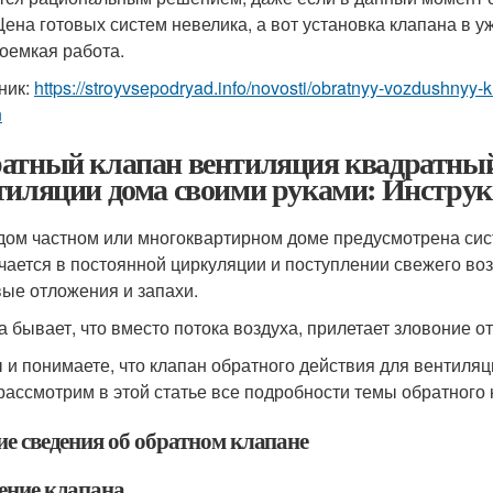
 Цена готовых систем невелика, а вот установка клапана в
доемкая работа.
ник:
https://stroyvsepodryad.info/novosti/obratnyy-vozdushnyy-
n
атный клапан вентиляция квадратный
тиляции дома своими руками: Инструк
дом частном или многоквартирном доме предусмотрена сис
чается в постоянной циркуляции и поступлении свежего воз
ые отложения и запахи.
а бывает, что вместо потока воздуха, прилетает зловоние от
ы и понимаете, что клапан обратного действия для вентиля
рассмотрим в этой статье все подробности темы обратного 
е сведения об обратном клапане
ение клапана