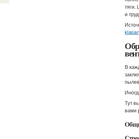
тяги.
и тру
Источ
klapa
Обр
вен
В каж
заклю
пылев
Иногд
Тут в
вами 
Общи
Стро