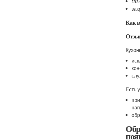
газ
зак
Как в
Отзы
Кухон
иск
кон
слу
Есть 
при
нап
обр
Обр
поя