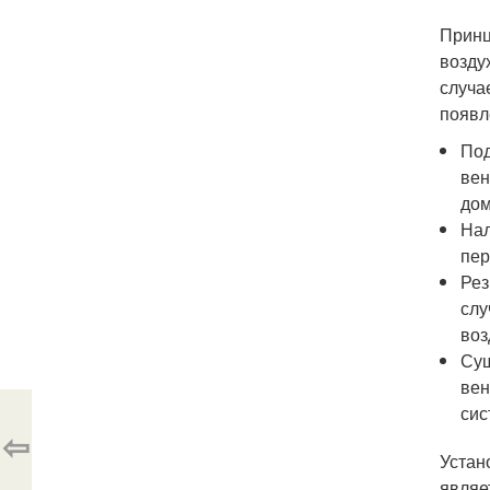
Принц
возду
случа
появл
Под
вен
дом
Нал
пер
Рез
слу
воз
Сущ
вен
сис
⇦
Устан
являе