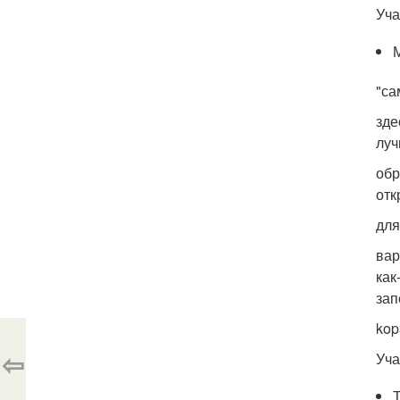
Уча
"са
зде
луч
обр
отк
для
вар
как
зап
kop
⇦
Уча