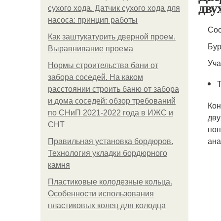
дву
сухого хода. Датчик сухого хода для
насоса: принцип работы
Со
Как заштукатурить дверной проем.
Бур
Выравнивание проема
Уча
Нормы строительства бани от
забора соседей. На каком
расстоянии строить баню от забора
и дома соседей: обзор требований
Кон
по СНиП 2021-2022 года в ИЖС и
дву
СНТ
поп
ана
Правильная установка бордюров.
Технология укладки бордюрного
камня
Пластиковые колодезные кольца.
Особенности использования
пластиковых колец для колодца