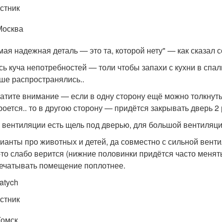
стник
Москва
мая надежная деталь — это та, которой нету" — как сказал с
сь куча непотребностей — толи чтобы запахи с кухни в спал
ше распространялись..
атите внимание — если в одну сторону ещё можно толкнуть 
роется.. то в другою сторону — придётся закрывать дверь 2 
 вентиляции есть щель под дверью, для большой вентиляци
ианты про животных и детей, да совместно с сильной вентил
-то слабо верится (нижние половинки придётся часто менят
ечатывать помещение поплотнее.
atych
стник
Томск