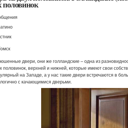
х половинок
общения
атино
стник
Томск
юшенные двери, они же голландские – одна из разновиднос
х половинок, верхней и нижней, которые имеют свои собств
улярный на Западе, а у нас такие двери встречаются в бо
логично с качающимися дверьми.