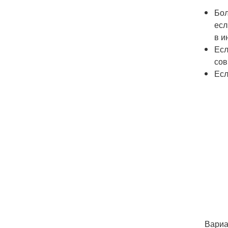
Бол
есл
в и
Есл
сов
Есл
Вариа