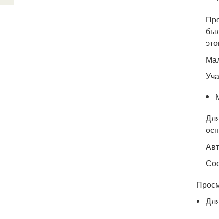
Про
был
это
Ма
Уча
Для
осн
Ав
Со
Просмо
Для