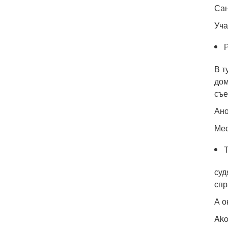
Са
Уча
В т
дом
съе
Ан
Ме
суд
спр
А о
Ako