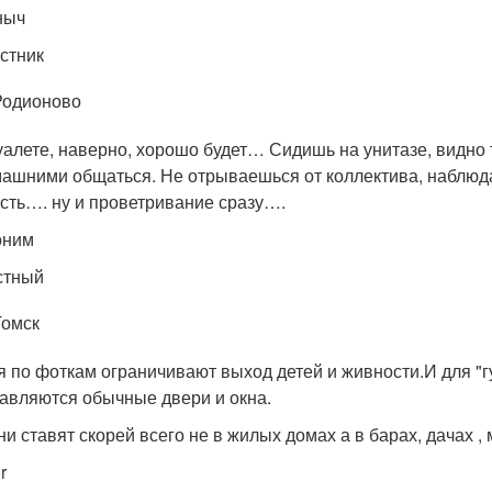
ныч
стник
Родионово
уалете, наверно, хорошо будет… Сидишь на унитазе, видно т
ашними общаться. Не отрываешься от коллектива, наблюдая
сть…. ну и проветривание сразу….
оним
стный
Томск
я по фоткам ограничивают выход детей и живности.И для "гу
авляются обычные двери и окна.
ни ставят скорей всего не в жилых домах а в барах, дачах 
r