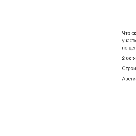
Что с
участ
по це
2 окт
Строи
Авети