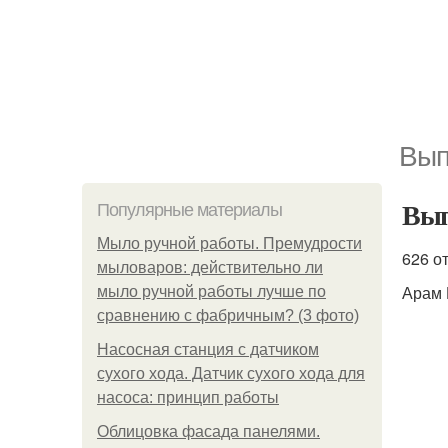
Вып
Вып
Популярные материалы
Мыло ручной работы. Премудрости
626 о
мыловаров: действительно ли
Арам 
мыло ручной работы лучше по
сравнению с фабричным? (3 фото)
Насосная станция с датчиком
сухого хода. Датчик сухого хода для
насоса: принцип работы
Облицовка фасада панелями.