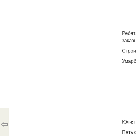
Ребят
заказ
Строи
Умарб
⇦
Юлия 
Пять 