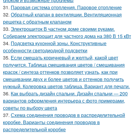
блоком и возможные проблемы
31.
Паровая система отопления. Паровое отопление
32.
Обратный клапан в вентиляции. Вентиляционная
решетка с обратным клапаном
33.
Электрощиток В частном доме своими руками.
Собираем электрощит для частного дома на 380 В 15 кВт
34.
Подсветка кухонной зоны. Конструктивные
особенности светодиодной подсветки
35.
Если смешать коричневый и желтый, какой цвет
получится. Таблица смешивания цветов / смешивания
красок / синтеза оттенков позволяет узнать, как при
смешивании двух и более цветов и оттенков получить
нужный. Колеровка цветов таблица. Вариант для печати.
36.
Как выбрать дизайн спальни. Дизайн спальни — 200
вариантов оформления интерьера с фото примерами,
советы по выбору цвета
37.
Схема соединения проводов в распределительной
коробке. Варианты соединения проводов в
распределительной коробке