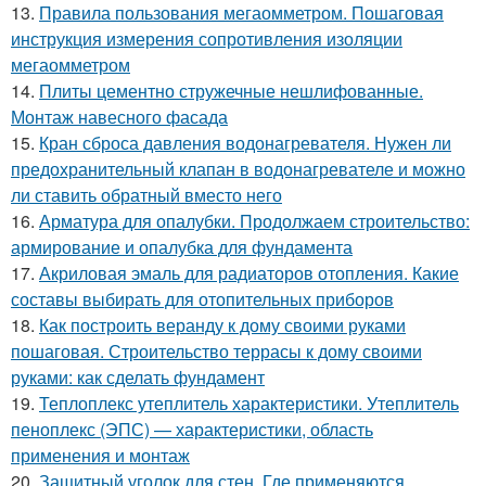
13.
Правила пользования мегаомметром. Пошаговая
инструкция измерения сопротивления изоляции
мегаомметром
14.
Плиты цементно стружечные нешлифованные.
Монтаж навесного фасада
15.
Кран сброса давления водонагревателя. Нужен ли
предохранительный клапан в водонагревателе и можно
ли ставить обратный вместо него
16.
Арматура для опалубки. Продолжаем строительство:
армирование и опалубка для фундамента
17.
Акриловая эмаль для радиаторов отопления. Какие
составы выбирать для отопительных приборов
18.
Как построить веранду к дому своими руками
пошаговая. Строительство террасы к дому своими
руками: как сделать фундамент
19.
Теплоплекс утеплитель характеристики. Утеплитель
пеноплекс (ЭПС) — характеристики, область
применения и монтаж
20.
Защитный уголок для стен. Где применяются