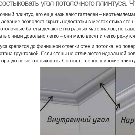
состыковать угол потолочного плинтуса. Ч
очный плинтус, его еще называют галтелей – неотъемлема
ьзование позволяет скрыть недостатки в местах стыка стен
Потолочные багеты делаются из разных материалов, но сам
ать с ними довольно легко – они мало весят и легко режутся
уса крепятся до финишной отделки стен и потолка, но пове
отана грунтовкой. Если стены не отличаются идеальной ров
 гораздо легче состыковать. Соответственно широкие плинт