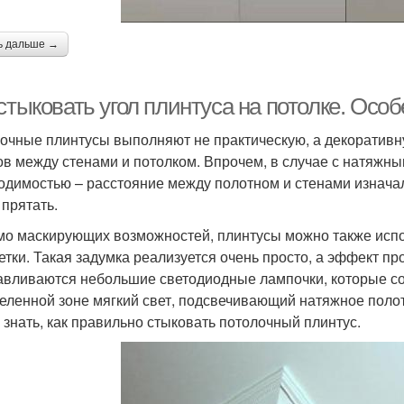
ь дальше →
стыковать угол плинтуса на потолке. Осо
очные плинтусы выполняют не практическую, а декоративн
ов между стенами и потолком. Впрочем, в случае с натяжн
одимостью – расстояние между полотном и стенами изначал
 прятать.
о маскирующих возможностей, плинтусы можно также испо
етки. Такая задумка реализуется очень просто, а эффект п
авливаются небольшие светодиодные лампочки, которые с
еленной зоне мягкий свет, подсвечивающий натяжное полот
 знать, как правильно стыковать потолочный плинтус.