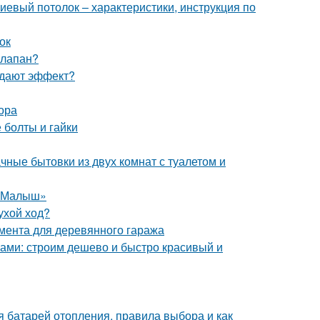
евый потолок – характеристики, инструкция по
ок
клапан?
й дают эффект?
ора
 болты и гайки
чные бытовки из двух комнат с туалетом и
 «Малыш»
ухой ход?
мента для деревянного гаража
ками: строим дешево и быстро красивый и
я батарей отопления, правила выбора и как