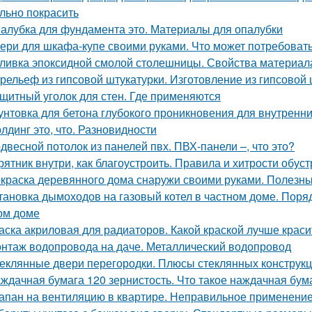
льно покрасить
алубка для фундамента это. Материалы для опалубки
ери для шкафа-купе своими руками. Что может потребоват
ливка эпоксидной смолой столешницы. Свойства материал
рельеф из гипсовой штукатурки. Изготовление из гипсовой 
щитный уголок для стен. Где применяются
унтовка для бетона глубокого проникновения для внутренни
лдинг это, что. Разновидности
двесной потолок из панелей пвх. ПВХ-панели –, что это?
рятник внутри, как благоустроить. Правила и хитрости обус
краска деревянного дома снаружи своими руками. Полезны
тановка дымоходов на газовый котел в частном доме. Поряд
ом доме
аска акриловая для радиаторов. Какой краской лучше крас
нтаж водопровода на даче. Металлический водопровод
еклянные двери перегородки. Плюсы стеклянных конструк
ждачная бумага 120 зернистость. Что такое наждачная бум
апан на вентиляцию в квартире. Неправильное применени