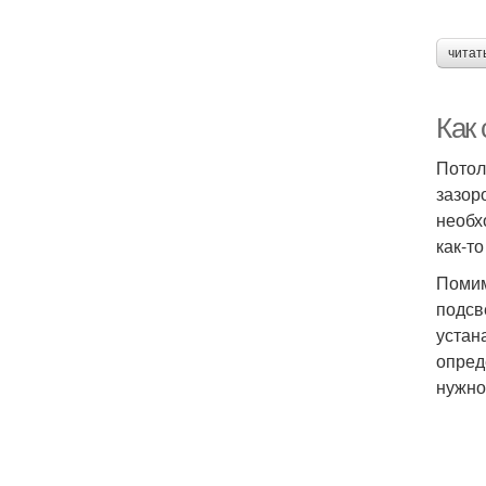
читат
Как 
Потол
зазор
необх
как-то
Помим
подсв
устан
опред
нужно