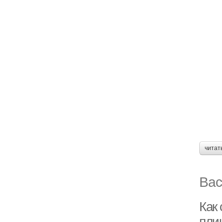
читат
Вас
Как 
пли