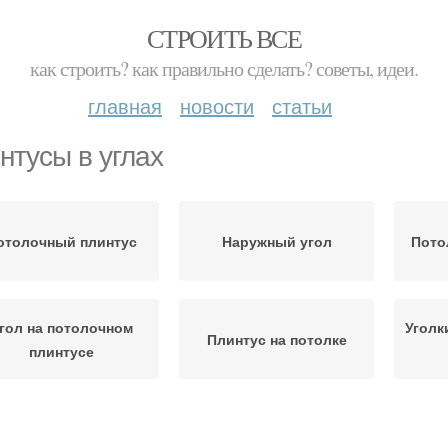
СТРОИТЬ ВСЕ
как строить? как правильно сделать? советы, идеи.
главная
новости
статьи
нтусы в углах
отолочный плинтус
Наружный угол
Пото
гол на потолочном
Уголк
Плинтус на потолке
плинтусе
Плинтус на полу
Напольные плинтусы