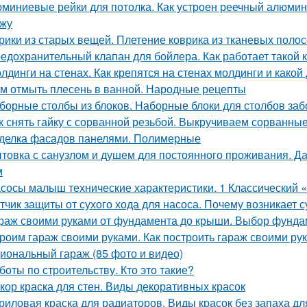
миниевые рейки для потолка. Как устроен реечный алюмини
жу
рики из старых вещей. Плетение коврика из тканевых полос
едохранительный клапан для бойлера. Как работает такой 
лдинги на стенах. Как крепятся на стенах молдинги и како
м отмыть плесень в ванной. Народные рецепты
борные столбы из блоков. Наборные блоки для столбов заб
к снять гайку с сорванной резьбой. Выкручиваем сорванные
делка фасадов панелями. Полимерные
товка с санузлом и душем для постоянного проживания. Да
м
сосы малыш технические характеристики. 1 Классический
тчик защиты от сухого хода для насоса. Почему возникает с
раж своими руками от фундамента до крыши. Выбор фунда
роим гараж своими руками. Как построить гараж своими ру
иональный гараж (85 фото и видео)
боты по строительству. Кто это такие?
кор краска для стен. Виды декоративных красок
риловая краска для радиаторов. Виды красок без запаха дл