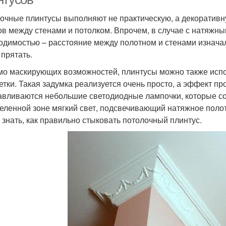
очные плинтусы выполняют не практическую, а декоративн
ов между стенами и потолком. Впрочем, в случае с натяжн
одимостью – расстояние между полотном и стенами изначал
 прятать.
о маскирующих возможностей, плинтусы можно также испо
етки. Такая задумка реализуется очень просто, а эффект п
авливаются небольшие светодиодные лампочки, которые с
еленной зоне мягкий свет, подсвечивающий натяжное полот
 знать, как правильно стыковать потолочный плинтус.