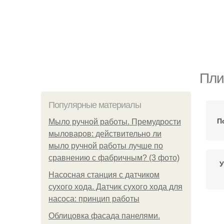
Пли
Популярные материалы
П
Мыло ручной работы. Премудрости
мыловаров: действительно ли
мыло ручной работы лучше по
сравнению с фабричным? (3 фото)
У
Насосная станция с датчиком
сухого хода. Датчик сухого хода для
насоса: принцип работы
Облицовка фасада панелями.