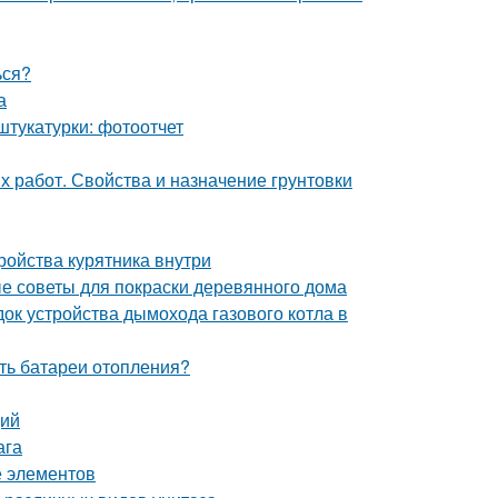
ься?
а
штукатурки: фотоотчет
х работ. Свойства и назначение грунтовки
тройства курятника внутри
е советы для покраски деревянного дома
ок устройства дымохода газового котла в
ить батареи отопления?
ций
ага
е элементов