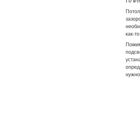
Потол
зазор
необх
как-то
Помим
подсв
устан
опред
нужно