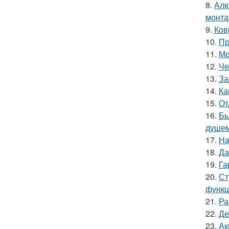
8.
Алю
монта
9.
Ков
10.
Пр
11.
Мо
12.
Че
13.
За
14.
Ка
15.
От
16.
Бы
душе
17.
На
18.
Да
19.
Га
20.
Ст
функц
21.
Ра
22.
Де
23.
Ак