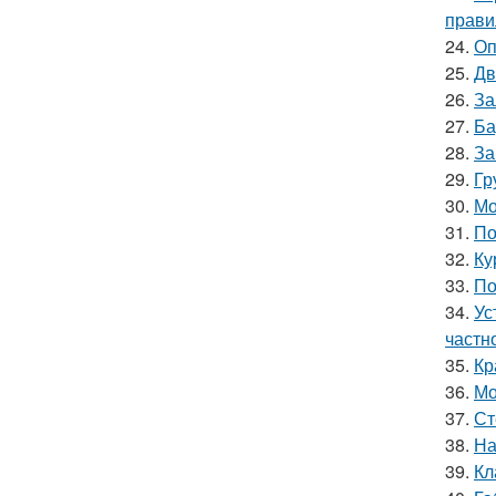
прави
24.
Оп
25.
Дв
26.
За
27.
Ба
28.
За
29.
Гр
30.
Мо
31.
По
32.
Ку
33.
По
34.
Ус
частн
35.
Кр
36.
Мо
37.
Ст
38.
На
39.
Кл