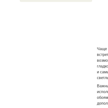
Чаще 
встре
возмо
гладк
и сам
светл
Важны
испол
обоям
допол