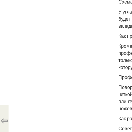
Схема
У угл
будет
вклад
Как п
Кроме
профе
тольк
котор
Профе
Повор
четко
плинт
ножов
⇦
Как р
Совет