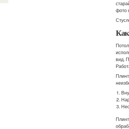
стара
фото 
Стусл
Как
Потол
испол
вид. 
Работ
Плинт
неизб
Вну
На
Нес
Плинт
обраб