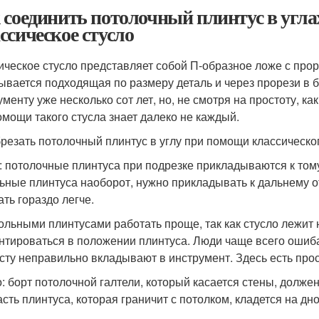
 соединить потолочный плинтус в углах 
ссическое стусло
ическое стусло представляет собой П-образное ложе с про
ывается подходящая по размеру деталь и через прорези в б
ументу уже несколько сот лет, но, не смотря на простоту, к
омощи такого стусла знает далеко не каждый.
брезать потолочный плинтус в углу при помощи классическог
: потолочные плинтуса при подрезке прикладываются к тому 
ьные плинтуса наоборот, нужно прикладывать к дальнему от 
ать гораздо легче.
ольными плинтусами работать проще, так как стусло лежит 
нтироваться в положении плинтуса. Люди чаще всего ошиба
сту неправильно вкладывают в инструмент. Здесь есть прос
: борт потолочной галтели, который касается стены, должен
асть плинтуса, которая граничит с потолком, кладется на дно