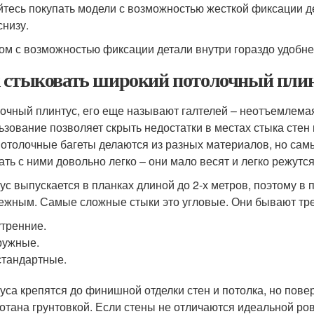
йтесь покупать модели с возможностью жесткой фиксации де
снизу.
ом с возможностью фиксации детали внутри гораздо удобне
 стыковать широкий потолочный плинт
очный плинтус, его еще называют галтелей – неотъемлема
ьзование позволяет скрыть недостатки в местах стыка стен
Потолочные багеты делаются из разных материалов, но сам
ать с ними довольно легко – они мало весят и легко режутся
ус выпускается в планках длиной до 2-х метров, поэтому в
ежным. Самые сложные стыки это угловые. Они бывают тре
тренние.
ружные.
тандартные.
уса крепятся до финишной отделки стен и потолка, но пове
отана грунтовкой. Если стены не отличаются идеальной ров