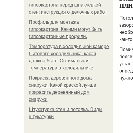
пли
гипсокартона перед шпаклевкой
стен: инструкция отделочных работ
Потол
Профиль для монтажа
зазор
гипсокартона. Какими могут быть
необх
гипсокартонные профили.
как-то
Температура в холодильной камере
Помим
бытового холодильника, какая
подсв
должна быть. Оптимальная
устан
температура в холодильнике
опред
нужно
Покраска деревянного дома
снаружи. Какой краской лучше
покрасить деревянный дом
снаружи
Штукатурка стен и потолка. Виды
штукатурки