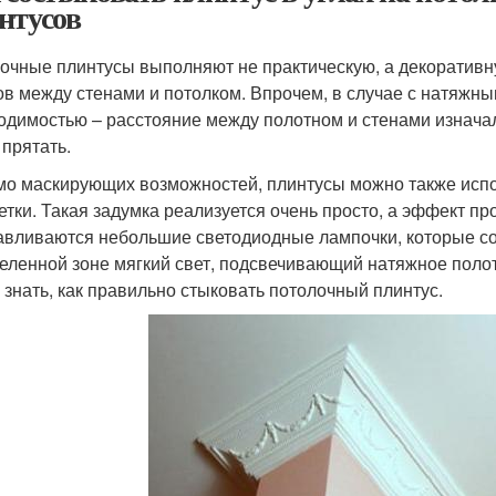
нтусов
очные плинтусы выполняют не практическую, а декоративн
ов между стенами и потолком. Впрочем, в случае с натяжн
одимостью – расстояние между полотном и стенами изначал
 прятать.
о маскирующих возможностей, плинтусы можно также испо
етки. Такая задумка реализуется очень просто, а эффект п
авливаются небольшие светодиодные лампочки, которые с
еленной зоне мягкий свет, подсвечивающий натяжное полот
 знать, как правильно стыковать потолочный плинтус.