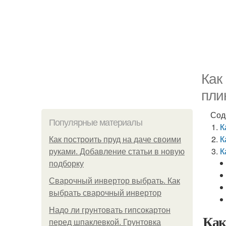
Как
пли
Сод
Популярные материалы
К
К
Как построить пруд на даче своими
К
руками. Добавление статьи в новую
подборку
Сварочный инвертор выбрать. Как
выбрать сварочный инвертор
Надо ли грунтовать гипсокартон
Как
перед шпаклевкой. Грунтовка