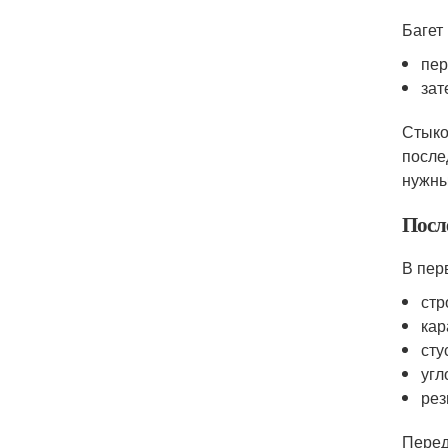
Багет
пер
зат
Стыко
после
нужны
Посл
В пер
стр
кар
сту
угл
рез
Перед