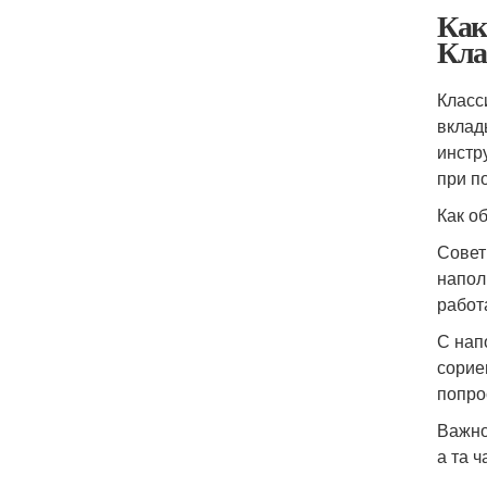
Как
Кла
Класс
вклад
инстр
при п
Как о
Совет
напол
работ
С нап
сорие
попро
Важно
а та ч