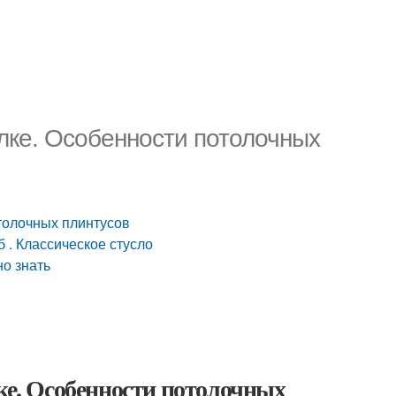
олке. Особенности потолочных
отолочных плинтусов
б . Классическое стусло
но знать
лке. Особенности потолочных