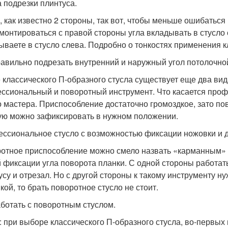
 подрезки плинтуса.
а, как известно 2 стороны, так вот, чтобы меньше ошибаться 
 монтироваться с правой стороны угла вкладывать в стусло с
ываете в стусло слева. Подробно о тонкостях применения к
равильно подрезать внутренний и наружный угол потолочной
 классического П-образного стусла существует еще два вид
ссиональный и поворотный инструмент. Что касается профе
о мастера. Приспособление достаточно громоздкое, зато по
ую можно зафиксировать в нужном положении.
ссиональное стусло с возможностью фиксации ножовки и д
отное приспособление можно смело назвать «карманным» с
й фиксации угла поворота планки. С одной стороны работать
усу и отрезал. Но с другой стороны к такому инструменту н
кой, то брать поворотное стусло не стоит.
аботать с поворотным стуслом.
: при выборе классического П-образного стусла, во-первых