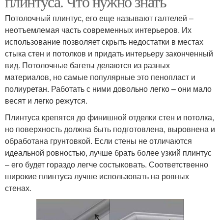
плинтуса. Что нужно знать
Потолочный плинтус, его еще называют галтелей –
неотъемлемая часть современных интерьеров. Их
использование позволяет скрыть недостатки в местах
Плинтус на полу
Плинтус в углах
стыка стен и потолков и придать интерьеру законченный
вид. Потолочные багеты делаются из разных
материалов, но самые популярные это пенопласт и
полиуретан. Работать с ними довольно легко – они мало
Напольные плинтусы
весят и легко режутся.
Плинтуса крепятся до финишной отделки стен и потолка,
но поверхность должна быть подготовлена, выровнена и
обработана грунтовкой. Если стены не отличаются
идеальной ровностью, лучше брать более узкий плинтус
– его будет гораздо легче состыковать. Соответственно
широкие плинтуса лучше использовать на ровных
стенах.