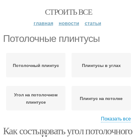
СТРОИТЬ ВСЕ
главная
новости
статьи
Потолочные плинтусы
Потолочный плинтус
Плинтусы в углах
Угол на потолочном
Плинтус на потолке
плинтусе
Показать все
Как состыковать угол потолочного
Уголки для потолочного
Плинтус без стусла
плинтуса